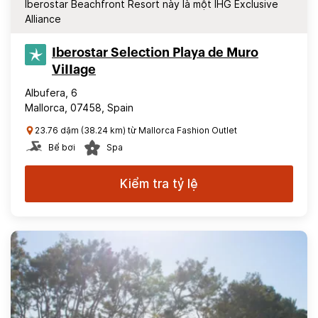
Iberostar Beachfront Resort này là một IHG Exclusive
Alliance
Iberostar Selection​ Playa de Muro
ViIIage
Albufera, 6
Mallorca, 07458, Spain
23.76 dặm (38.24 km) từ Mallorca Fashion Outlet
Bể bơi
Spa
Kiểm tra tỷ lệ