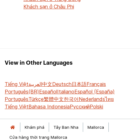
Khách sạn ở Châu Phi
View in Other Languages
Tiếng Việt
العربية
中文
Deutsch
日本語
Français
Português(BR)
Español
Italiano
Español (España)
Português
Türkçe
繁體中文
한국어
Nederlands
ไทย
Tiếng Việt
Bahasa Indonesia
Русский
Polski
Khám phá
Tây Ban Nha
Mallorca
Cửa hàng thời trang Mallorca