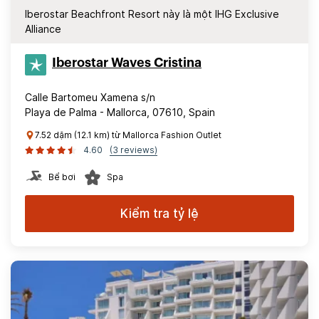
Iberostar Beachfront Resort này là một IHG Exclusive
Alliance
Iberostar Waves Cristina
Calle Bartomeu Xamena s/n
Playa de Palma - Mallorca, 07610, Spain
7.52 dặm (12.1 km) từ Mallorca Fashion Outlet
4.60
(3 reviews)
Bể bơi
Spa
Kiểm tra tỷ lệ