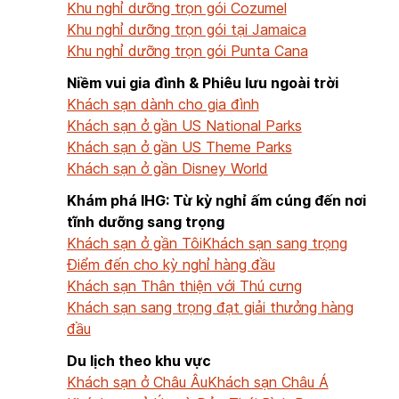
Khu nghỉ dưỡng trọn gói Cozumel
Khu nghỉ dưỡng trọn gói tại Jamaica
Khu nghỉ dưỡng trọn gói Punta Cana
Niềm vui gia đình & Phiêu lưu ngoài trời
Khách sạn dành cho gia đình
Khách sạn ở gần US National Parks
Khách sạn ở gần US Theme Parks
Khách sạn ở gần Disney World
Khám phá IHG: Từ kỳ nghỉ ấm cúng đến nơi
tĩnh dưỡng sang trọng
Khách sạn ở gần Tôi
Khách sạn sang trọng
Điểm đến cho kỳ nghỉ hàng đầu
Khách sạn Thân thiện với Thú cưng
Khách sạn sang trọng đạt giải thưởng hàng
đầu
Du lịch theo khu vực
Khách sạn ở Châu Âu
Khách sạn Châu Á