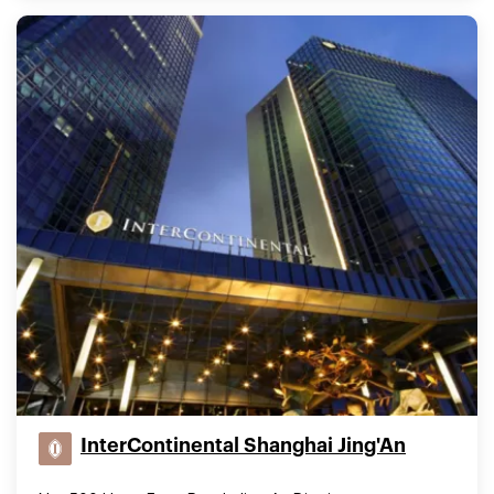
InterContinental Shanghai Jing'An