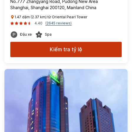
No.777 Zhangyang Road, Pudong New Area
Shanghai, Shanghai 200120, Mainland China
1.47 dặm (2.37 km) từ Oriental Pearl Tower
4.40
(2645 reviews)
Đậu xe
Spa
Kiểm tra tỷ lệ