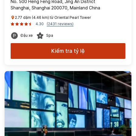
No. 500 Heng Feng Road, Jing An District
Shanghai, Shanghai 200070, Mainland China
2.77 dặm (4.46 km) từ Oriental Pearl Tower
4.30
(2431 reviews)
Đậu xe
Spa
Kiểm tra tỷ lệ