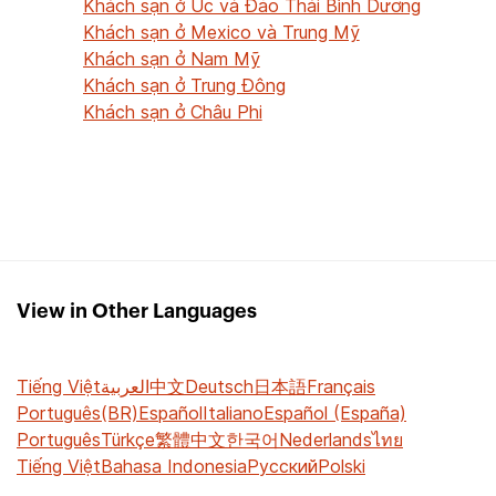
Khách sạn ở Úc và Đảo Thái Bình Dương
Khách sạn ở Mexico và Trung Mỹ
Khách sạn ở Nam Mỹ
Khách sạn ở Trung Đông
Khách sạn ở Châu Phi
View in Other Languages
Tiếng Việt
العربية
中文
Deutsch
日本語
Français
Português(BR)
Español
Italiano
Español (España)
Português
Türkçe
繁體中文
한국어
Nederlands
ไทย
Tiếng Việt
Bahasa Indonesia
Русский
Polski