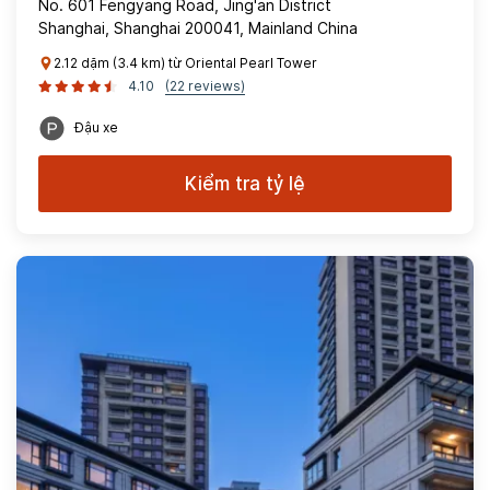
No. 601 Fengyang Road, Jing'an District
Shanghai, Shanghai 200041, Mainland China
2.12 dặm (3.4 km) từ Oriental Pearl Tower
4.10
(22 reviews)
Đậu xe
Kiểm tra tỷ lệ