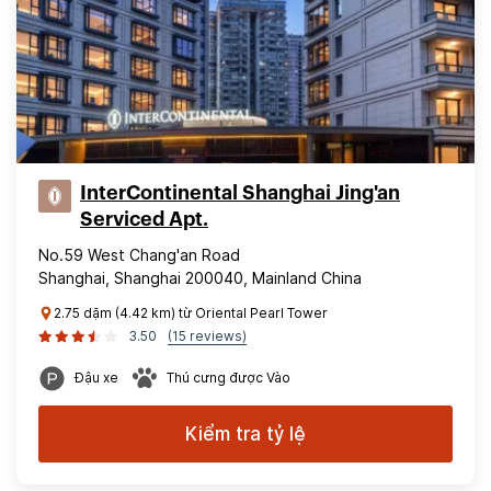
InterContinental Shanghai Jing'an
Serviced Apt.
No.59 West Chang'an Road
Shanghai, Shanghai 200040, Mainland China
2.75 dặm (4.42 km) từ Oriental Pearl Tower
3.50
(15 reviews)
Đậu xe
Thú cưng được Vào
Kiểm tra tỷ lệ