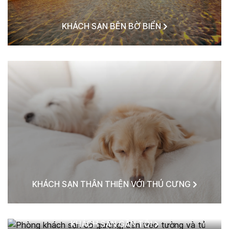
KHÁCH SẠN BÊN BỜ BIỂN
KHÁCH SẠN THÂN THIỆN VỚI THÚ CƯNG
KHÁCH SẠN GẦN TÔI