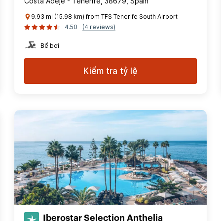
Costa Adeje - Tenerife, 38679, Spain
9.93 mi (15.98 km) from TFS Tenerife South Airport
4.50
(4 reviews)
Bể bơi
Kiểm tra tỷ lệ
Iberostar Selection​ Anthelia