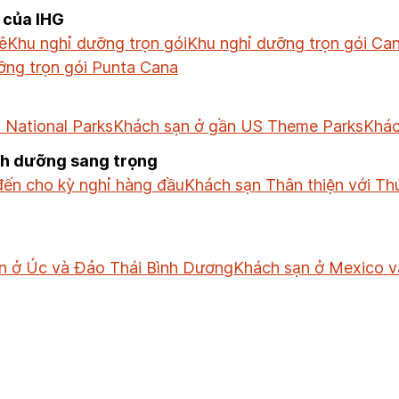
 của IHG
ê
Khu nghỉ dưỡng trọn gói
Khu nghỉ dưỡng trọn gói Ca
ỡng trọn gói Punta Cana
 National Parks
Khách sạn ở gần US Theme Parks
Khác
nh dưỡng sang trọng
ến cho kỳ nghỉ hàng đầu
Khách sạn Thân thiện với Th
n ở Úc và Đảo Thái Bình Dương
Khách sạn ở Mexico v