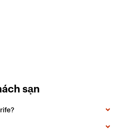
hách sạn
rife?