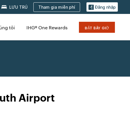
Tham gia miễn phí
LƯU TRÚ
Đăng nhập
úng tôi
IHG® One Rewards
ĐẶT BÂY GIỜ
uth Airport