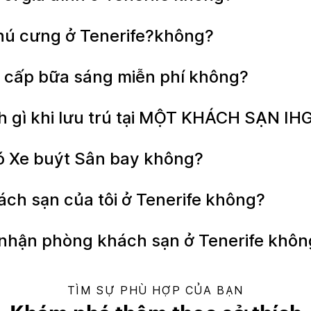
thú cưng ở Tenerife?không?
g cấp bữa sáng miễn phí không?
h gì khi lưu trú tại MỘT KHÁCH SẠN IHG
có Xe buýt Sân bay không?
khách sạn của tôi ở Tenerife không?
ể nhận phòng khách sạn ở Tenerife khô
TÌM SỰ PHÙ HỢP CỦA BẠN