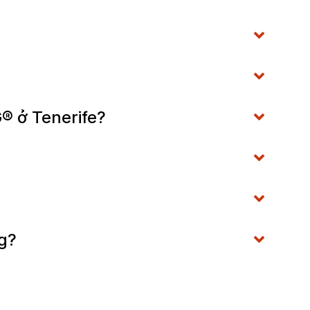
® ở Tenerife?
ng?