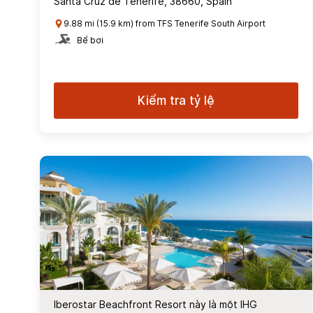
Santa Cruz de Tenerife, 38660, Spain
9.88 mi (15.9 km) from TFS Tenerife South Airport
Bể bơi
Kiểm tra tỷ lệ
Iberostar Beachfront Resort này là một IHG