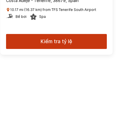
Costa Adeje - Tenerife, 38679, Spain
10.17 mi (16.37 km) from TFS Tenerife South Airport
Bể bơi
Spa
Kiểm tra tỷ lệ