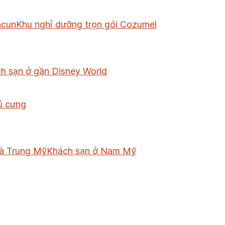
ncun
Khu nghỉ dưỡng trọn gói Cozumel
h sạn ở gần Disney World
ú cưng
à Trung Mỹ
Khách sạn ở Nam Mỹ