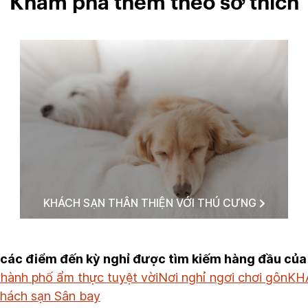
Khám phá thêm theo sở thích
KHÁCH SẠN THÂN THIỆN VỚI THÚ CƯNG
các điểm đến kỳ nghỉ được tìm kiếm hàng đầu của
thành phố ẩm thực tuyệt vời
Nơi nghỉ ngơi chơi gôn
KH
hách sạn Sân bay