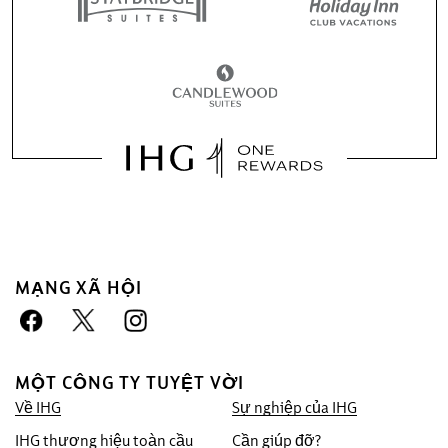
MẠNG XÃ HỘI
Đặt trước với chúng tôi lợi thế
Đảm bảo giá tốt nhất
MỘT CÔNG TY TUYỆT VỜI
Chúng tôi cam kết cung cấp cho quý khách
Về IHG
Sự nghiệp của IHG
mức giá trực tuyến thấp nhất hiện có, nếu
không chúng tôi sẽ áp dụng mức giá đó và
IHG thương hiệu toàn cầu
Cần giúp đỡ?