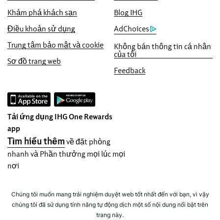
tặng quý vị gấp năm lần điểm IHG®
Khám phá khách sạn
Blog IHG
Rewards, tối đa đến 40.000 điểm.
Điều khoản sử dụng
AdChoices
Đảm bảo đặt chỗ trực tuyến
Trung tâm bảo mật và cookie
Không bán thông tin cá nhân
Phòng của bạn được đảm bảo.
của tôi
Sơ đồ trang web
Không thu phí đặt phòng!
Feedback
Khi chọn sẽ tải lại trang web
InterContinental Hotels & Resorts trong cửa
sổ trình duyệt này.
Tải ứng dụng IHG One Rewards
Bảo mật dữ liệu và bảo mật trang web
app
IHG coi trọng quyền riêng tư của bạn và
Tìm hiểu thêm
về đặt phòng
làm việc để bảo vệ bạn. Tất cả các thông tin
nhanh và Phần thưởng mọi lúc mọi
cá nhân bạn cung cấp được mã hóa và bảo
nơi
mật.
Chúng tôi muốn mang trải nghiệm duyệt web tốt nhất đến với bạn, vì vậy
chúng tôi đã sử dụng tính năng tự động dịch một số nội dung nổi bật trên
trang này.