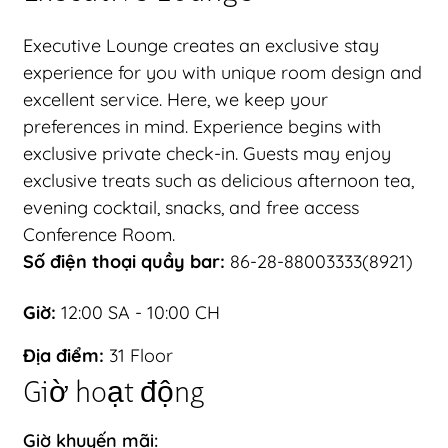
Executive Lounge creates an exclusive stay
experience for you with unique room design and
excellent service. Here, we keep your
preferences in mind. Experience begins with
exclusive private check-in. Guests may enjoy
exclusive treats such as delicious afternoon tea,
evening cocktail, snacks, and free access
Conference Room.
Số điện thoại quầy bar:
86-28-88003333(8921)
Giờ:
12:00 SA - 10:00 CH
Địa điểm:
31 Floor
Giờ hoạt động
Giờ khuyến mãi: