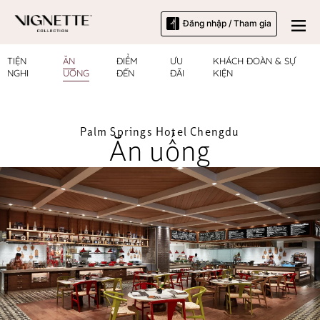
Đăng nhập / Tham gia
TIỆN
ĂN
ĐIỂM
ƯU
KHÁCH ĐOÀN & SỰ
NGHI
UỐNG
ĐẾN
ĐÃI
KIỆN
Palm Springs Hotel Chengdu
Ăn uống