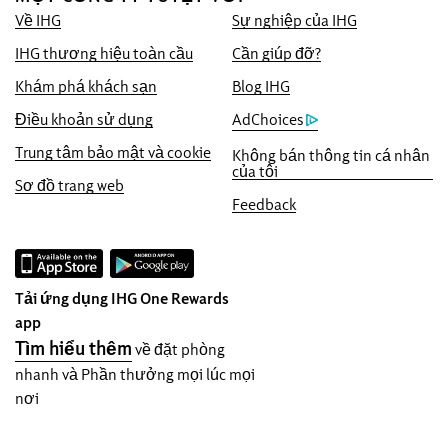
Chúng tôi cam kết cung cấp cho quý khách
Về IHG
Sự nghiệp của IHG
mức giá trực tuyến thấp nhất hiện có, nếu
không chúng tôi sẽ áp dụng mức giá đó và
IHG thương hiệu toàn cầu
Cần giúp đỡ?
tặng quý vị gấp năm lần điểm IHG®
Khám phá khách sạn
Blog IHG
Rewards, tối đa đến 40.000 điểm.
Điều khoản sử dụng
AdChoices
Đảm bảo đặt chỗ trực tuyến
Trung tâm bảo mật và cookie
Không bán thông tin cá nhân
Phòng của bạn được đảm bảo.
của tôi
Sơ đồ trang web
Không thu phí đặt phòng!
Feedback
Khi chọn sẽ tải lại trang web
InterContinental Hotels & Resorts trong cửa
sổ trình duyệt này.
Tải ứng dụng IHG One Rewards
Bảo mật dữ liệu và bảo mật trang web
app
IHG coi trọng quyền riêng tư của bạn và
Tìm hiểu thêm
về đặt phòng
làm việc để bảo vệ bạn. Tất cả các thông tin
nhanh và Phần thưởng mọi lúc mọi
cá nhân bạn cung cấp được mã hóa và bảo
nơi
mật.