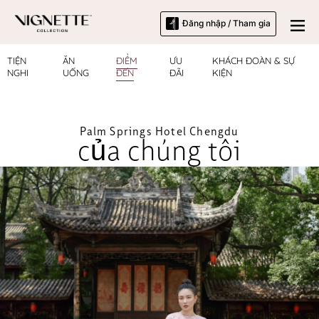
Đăng nhập / Tham gia
TIỆN
ĂN
ĐIỂM
ƯU
KHÁCH ĐOÀN & SỰ
NGHI
UỐNG
ĐẾN
ĐÃI
KIỆN
Palm Springs Hotel Chengdu
của chúng tôi