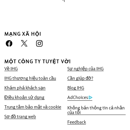
MẠNG XÃ HỘI
Đặt trước với chúng tôi lợi thế
Đảm bảo giá tốt nhất
MỘT CÔNG TY TUYỆT VỜI
Chúng tôi cam kết cung cấp cho quý khách
Về IHG
Sự nghiệp của IHG
mức giá trực tuyến thấp nhất hiện có, nếu
không chúng tôi sẽ áp dụng mức giá đó và
IHG thương hiệu toàn cầu
Cần giúp đỡ?
tặng quý vị gấp năm lần điểm IHG®
Khám phá khách sạn
Blog IHG
Rewards, tối đa đến 40.000 điểm.
Điều khoản sử dụng
AdChoices
Đảm bảo đặt chỗ trực tuyến
Trung tâm bảo mật và cookie
Không bán thông tin cá nhân
Phòng của bạn được đảm bảo.
của tôi
Sơ đồ trang web
Không thu phí đặt phòng!
Feedback
Khi chọn sẽ tải lại trang web