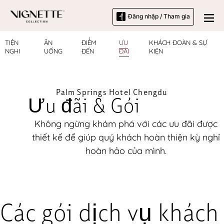
Đăng nhập / Tham gia
TIỆN
ĂN
ĐIỂM
ƯU
KHÁCH ĐOÀN & SỰ
NGHI
UỐNG
ĐẾN
ĐÃI
KIỆN
Palm Springs Hotel Chengdu
Ưu đãi & Gói
Không ngừng khám phá với các ưu đãi được
thiết kế để giúp quý khách hoàn thiện kỳ nghỉ
hoàn hảo của mình.
Các gói dịch vụ khách