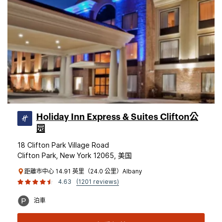
Holiday Inn Express & Suites Clifton公
园
18 Clifton Park Village Road
Clifton Park, New York 12065, 美国
距離市中心 14.91 英里（24.0 公里）Albany
4.63
(1201 reviews)
泊車