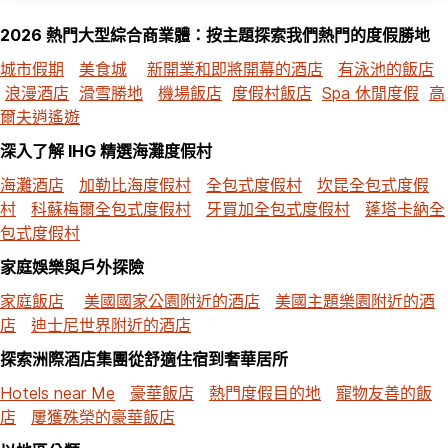
2026 熱門大型綜合商業體：按主題探索我們熱門的度假勝地
城市假期
美食城
新開業和即將開幕的酒店
有泳池的飯店
浪漫酒店
滑雪勝地
機場飯店
度假村飯店
Spa 休閒度假
高
爾夫逍遙遊
深入了解 IHG 精選海灘度假村
海灘酒店
加勒比海度假村
全包式度假村
坎昆全包式度假
村
科蘇梅爾全包式度假村
牙買加全包式度假村
蓬塔卡納全
包式度假村
家庭娛樂與戶外探險
家庭飯店
美國國家公園附近的酒店
美國主題樂園附近的酒
店
迪士尼世界附近的酒店
探索洲際酒店集團從舒適住宿到奢華居所
Hotels near Me
豪華飯店
熱門度假目的地
寵物友善的飯
店
屢獲殊榮的豪華飯店