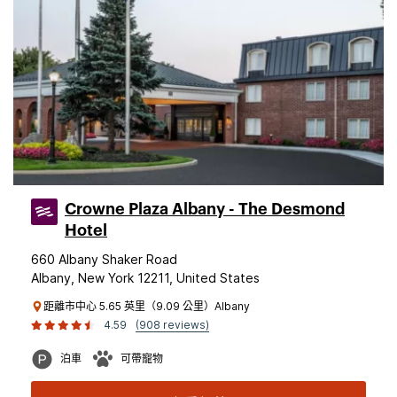
Crowne Plaza Albany - The Desmond
Hotel
660 Albany Shaker Road
Albany, New York 12211, United States
距離市中心 5.65 英里（9.09 公里）Albany
4.59
(908 reviews)
泊車
可帶寵物