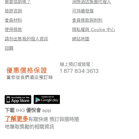
需要協助嗎？
洲際酒店集團代理人
旅遊咨詢
可持續發展
會員材料
會員條款與附則
使用條款
隱私權與 Cookie 中心
請勿出售我的個人資訊
網站地圖
回饋
線上預訂或致電：
1 877 834 3613
下載 IHG 優悅會 app
了解更多
有關快速 預訂與隨時隨
地賺取獎勵的相關資訊