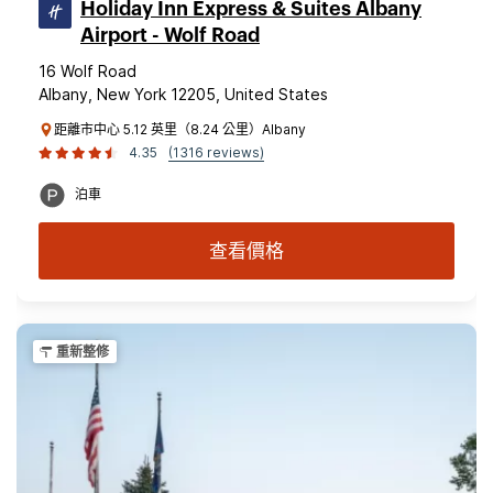
Holiday Inn Express & Suites Albany
Airport - Wolf Road
16 Wolf Road
Albany, New York 12205, United States
距離市中心 5.12 英里（8.24 公里）Albany
4.35
(1316 reviews)
泊車
查看價格
重新整修