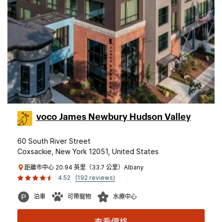
voco James Newbury Hudson Valley
60 South River Street
Coxsackie, New York 12051, United States
距離市中心 20.94 英里（33.7 公里）Albany
4.52
(192 reviews)
泊車
可帶寵物
水療中心