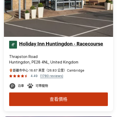
Holiday Inn Huntingdon - Racecourse
Thrapston Road
Huntingdon, PE28 4NL, United Kingdom
距離市中心 16.67 英里（26.83 公里）Cambridge
4.49
(1780 reviews)
泊車
可帶寵物
查看價格