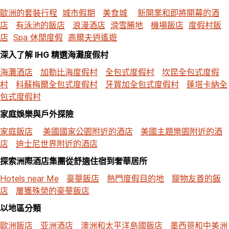
歐洲的套裝行程
城市假期
美食城
新開業和即將開幕的酒
店
有泳池的飯店
浪漫酒店
滑雪勝地
機場飯店
度假村飯
店
Spa 休閒度假
高爾夫逍遙遊
深入了解 IHG 精選海灘度假村
海灘酒店
加勒比海度假村
全包式度假村
坎昆全包式度假
村
科蘇梅爾全包式度假村
牙買加全包式度假村
蓬塔卡納全
包式度假村
家庭娛樂與戶外探險
家庭飯店
美國國家公園附近的酒店
美國主題樂園附近的酒
店
迪士尼世界附近的酒店
探索洲際酒店集團從舒適住宿到奢華居所
Hotels near Me
豪華飯店
熱門度假目的地
寵物友善的飯
店
屢獲殊榮的豪華飯店
以地區分類
歐洲飯店
亚洲酒店
澳洲和太平洋島國飯店
墨西哥和中美洲