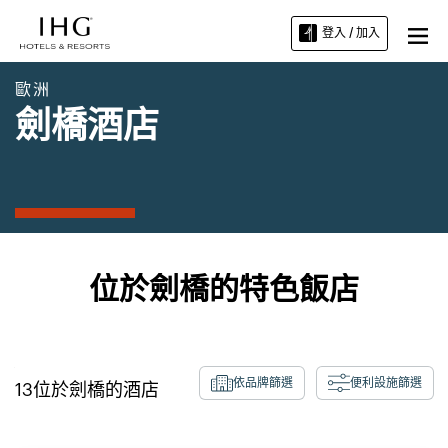
登入 / 加入
歐洲
劍橋酒店
位於劍橋的特色飯店
依品牌篩選
便利設施篩選
13
位於
劍橋
的酒店