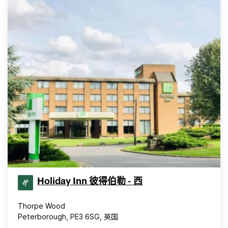
Holiday Inn 彼得伯勒 - 西
Thorpe Wood
Peterborough, PE3 6SG, 英国