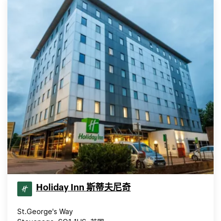
Holiday Inn 斯蒂夫尼奇
St.George's Way