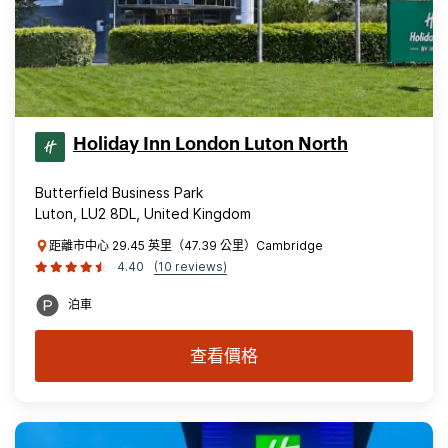
Holiday Inn London Luton North
Butterfield Business Park
Luton, LU2 8DL, United Kingdom
距離市中心 29.45 英里（47.39 公里）Cambridge
4.40
(10 reviews)
泊車
查看價格