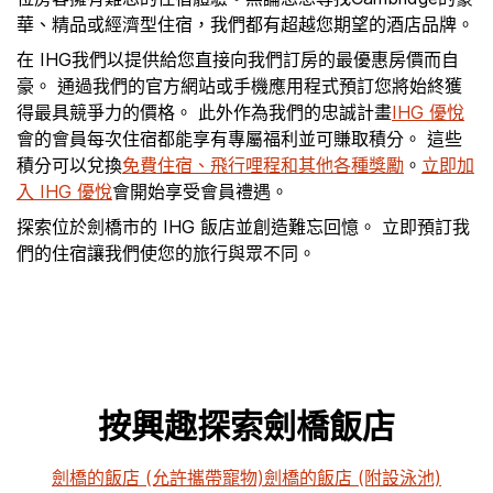
華、精品或經濟型住宿，我們都有超越您期望的酒店品牌。
在 IHG我們以提供給您直接向我們訂房的最優惠房價而自
豪。 通過我們的官方網站或手機應用程式預訂您將始終獲
得最具競爭力的價格。 此外作為我們的忠誠計畫
IHG 優悅
會的會員每次住宿都能享有專屬福利並可賺取積分。 這些
積分可以兌換
免費住宿、飛行哩程和其他各種獎勵
。
立即加
入 IHG 優悅
會開始享受會員禮遇。
探索位於劍橋市的 IHG 飯店並創造難忘回憶。 立即預訂我
們的住宿讓我們使您的旅行與眾不同。
按興趣探索劍橋飯店
劍橋的飯店 (允許攜帶寵物)
劍橋的飯店 (附設泳池)