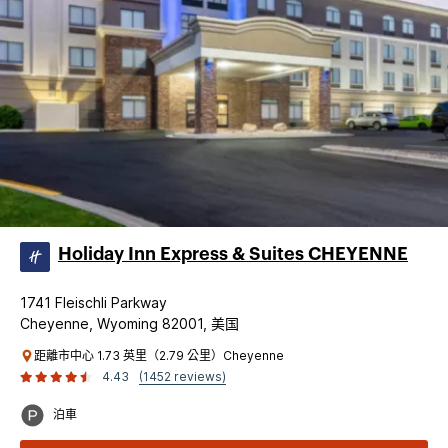
Holiday Inn Express & Suites CHEYENNE
1741 Fleischli Parkway
Cheyenne, Wyoming 82001, 美国
距離市中心 1.73 英里（2.79 公里）Cheyenne
4.43
(1452 reviews)
泊車