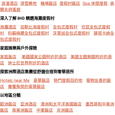
浪漫酒店
滑雪勝地
機場飯店
度假村飯店
Spa 休閒度假
高
爾夫逍遙遊
深入了解 IHG 精選海灘度假村
海灘酒店
加勒比海度假村
全包式度假村
坎昆全包式度假
村
科蘇梅爾全包式度假村
牙買加全包式度假村
蓬塔卡納全
包式度假村
家庭娛樂與戶外探險
家庭飯店
美國國家公園附近的酒店
美國主題樂園附近的酒
店
迪士尼世界附近的酒店
探索洲際酒店集團從舒適住宿到奢華居所
Hotels near Me
豪華飯店
熱門度假目的地
寵物友善的飯
店
屢獲殊榮的豪華飯店
以地區分類
歐洲飯店
亚洲酒店
澳洲和太平洋島國飯店
墨西哥和中美洲
飯店
南美洲飯店
中東飯店
非洲飯店