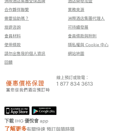
洲際酒店集團全球品牌
酒店開發加盟
合作夥伴聯繫
業務來源
需要協助嗎？
洲際酒店集團代理人
旅遊咨詢
可持續發展
會員材料
會員條款與附則
使用條款
隱私權與 Cookie 中心
請勿出售我的個人資訊
網站地圖
回饋
線上預訂或致電：
1 877 834 3613
下載 IHG 優悅會 app
了解更多
有關快速 預訂與隨時隨