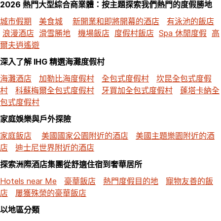
2026 熱門大型綜合商業體：按主題探索我們熱門的度假勝地
城市假期
美食城
新開業和即將開幕的酒店
有泳池的飯店
浪漫酒店
滑雪勝地
機場飯店
度假村飯店
Spa 休閒度假
高
爾夫逍遙遊
深入了解 IHG 精選海灘度假村
海灘酒店
加勒比海度假村
全包式度假村
坎昆全包式度假
村
科蘇梅爾全包式度假村
牙買加全包式度假村
蓬塔卡納全
包式度假村
家庭娛樂與戶外探險
家庭飯店
美國國家公園附近的酒店
美國主題樂園附近的酒
店
迪士尼世界附近的酒店
探索洲際酒店集團從舒適住宿到奢華居所
Hotels near Me
豪華飯店
熱門度假目的地
寵物友善的飯
店
屢獲殊榮的豪華飯店
以地區分類