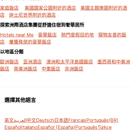
家庭飯店
美國國家公園附近的酒店
美國主題樂園附近的酒
店
迪士尼世界附近的酒店
探索洲際酒店集團從舒適住宿到奢華居所
Hotels near Me
豪華飯店
熱門度假目的地
寵物友善的飯
店
屢獲殊榮的豪華飯店
以地區分類
歐洲飯店
亚洲酒店
澳洲和太平洋島國飯店
墨西哥和中美洲
飯店
南美洲飯店
中東飯店
非洲飯店
選擇其他語言
英文
العربية
中文
Deutsch
日本語
Français
Português(BR)
Español
Italiano
Español (España)
Português
Türkçe