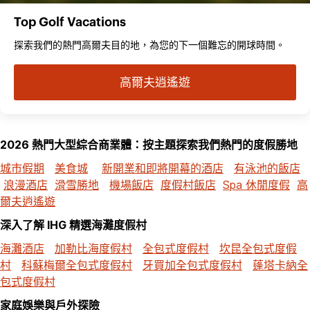
Top Golf Vacations
探索我們的熱門高爾夫目的地，為您的下一個難忘的開球時間。
高爾夫逍遙遊
2026 熱門大型綜合商業體：按主題探索我們熱門的度假勝地
城市假期
美食城
新開業和即將開幕的酒店
有泳池的飯店
浪漫酒店
滑雪勝地
機場飯店
度假村飯店
Spa 休閒度假
高
爾夫逍遙遊
深入了解 IHG 精選海灘度假村
海灘酒店
加勒比海度假村
全包式度假村
坎昆全包式度假
村
科蘇梅爾全包式度假村
牙買加全包式度假村
蓬塔卡納全
包式度假村
家庭娛樂與戶外探險