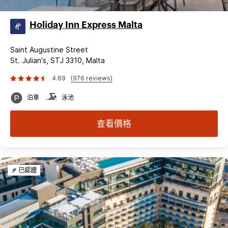
Holiday Inn Express Malta
Saint Augustine Street
St. Julian's, STJ 3310, Malta
4.69
(976 reviews)
泊車
泳池
查看價格
已認證