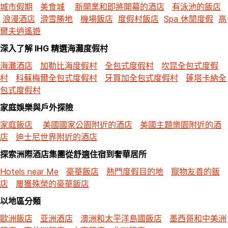
城市假期
美食城
新開業和即將開幕的酒店
有泳池的飯店
浪漫酒店
滑雪勝地
機場飯店
度假村飯店
Spa 休閒度假
高
爾夫逍遙遊
深入了解 IHG 精選海灘度假村
海灘酒店
加勒比海度假村
全包式度假村
坎昆全包式度假
村
科蘇梅爾全包式度假村
牙買加全包式度假村
蓬塔卡納全
包式度假村
家庭娛樂與戶外探險
家庭飯店
美國國家公園附近的酒店
美國主題樂園附近的酒
店
迪士尼世界附近的酒店
探索洲際酒店集團從舒適住宿到奢華居所
Hotels near Me
豪華飯店
熱門度假目的地
寵物友善的飯
店
屢獲殊榮的豪華飯店
以地區分類
歐洲飯店
亚洲酒店
澳洲和太平洋島國飯店
墨西哥和中美洲