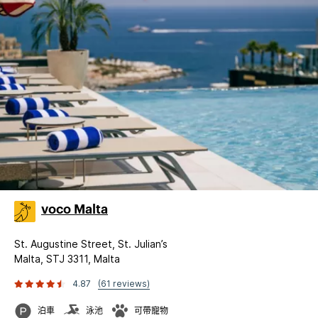
voco Malta
St. Augustine Street, St. Julian’s
Malta, STJ 3311, Malta
4.87
(61 reviews)
泊車
泳池
可帶寵物