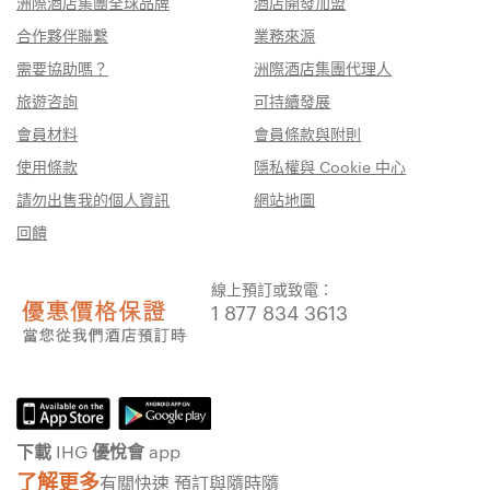
洲際酒店集團全球品牌
酒店開發加盟
合作夥伴聯繫
業務來源
需要協助嗎？
洲際酒店集團代理人
旅遊咨詢
可持續發展
會員材料
會員條款與附則
使用條款
隱私權與 Cookie 中心
請勿出售我的個人資訊
網站地圖
回饋
線上預訂或致電：
1 877 834 3613
下載 IHG 優悅會 app
了解更多
有關快速 預訂與隨時隨