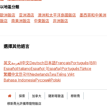
以地區分類
歐洲飯店
亚洲酒店
澳洲和太平洋島國飯店
墨西哥和中美洲
飯店
南美洲飯店
中東飯店
非洲飯店
選擇其他語言
英文
العربية
中文
Deutsch
日本語
Français
Português(BR)
Español
Italiano
Español (España)
Português
Türkçe
繁體中文
한국어
Nederlands
ไทย
Tiếng Việt
Bahasa Indonesia
Русский
Polski
探索
加拿大
薩斯喀徹溫
穆斯喬
穆斯喬允許攜帶寵物飯店