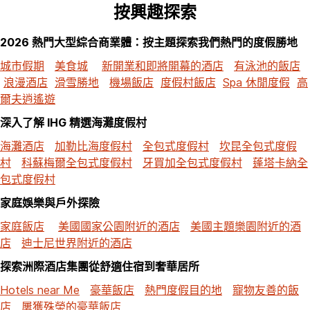
按興趣探索
2026 熱門大型綜合商業體：按主題探索我們熱門的度假勝地
城市假期
美食城
新開業和即將開幕的酒店
有泳池的飯店
浪漫酒店
滑雪勝地
機場飯店
度假村飯店
Spa 休閒度假
高
爾夫逍遙遊
深入了解 IHG 精選海灘度假村
海灘酒店
加勒比海度假村
全包式度假村
坎昆全包式度假
村
科蘇梅爾全包式度假村
牙買加全包式度假村
蓬塔卡納全
包式度假村
家庭娛樂與戶外探險
家庭飯店
美國國家公園附近的酒店
美國主題樂園附近的酒
店
迪士尼世界附近的酒店
探索洲際酒店集團從舒適住宿到奢華居所
Hotels near Me
豪華飯店
熱門度假目的地
寵物友善的飯
店
屢獲殊榮的豪華飯店