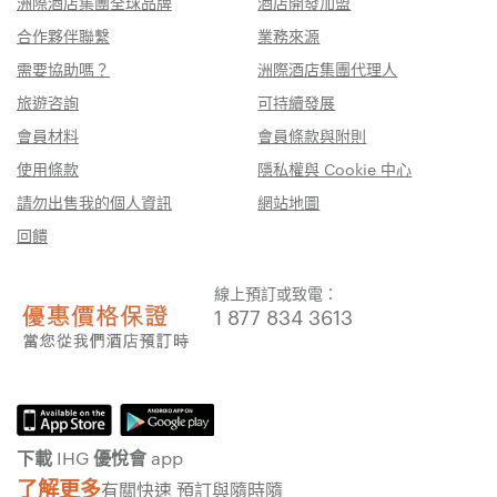
洲際酒店集團全球品牌
酒店開發加盟
合作夥伴聯繫
業務來源
需要協助嗎？
洲際酒店集團代理人
旅遊咨詢
可持續發展
會員材料
會員條款與附則
使用條款
隱私權與 Cookie 中心
請勿出售我的個人資訊
網站地圖
回饋
線上預訂或致電：
1 877 834 3613
下載 IHG 優悅會 app
了解更多
有關快速 預訂與隨時隨