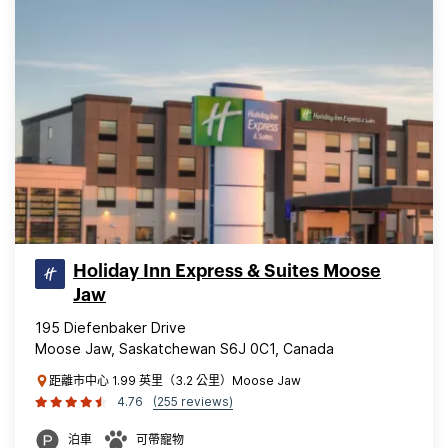
Holiday Inn Express & Suites Moose
Jaw
195 Diefenbaker Drive
Moose Jaw, Saskatchewan S6J 0C1, Canada
距離市中心 1.99 英里（3.2 公里）Moose Jaw
4.76
(255 reviews)
泊車
可帶寵物