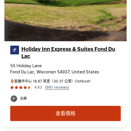
Holiday Inn Express & Suites Fond Du
Lac
55 Holiday Lane
Fond Du Lac, Wisconsin 54937, United States
距離市中心 18.87 英里（30.37 公里）Oshkosh
4.63
(997 reviews)
泊車
查看價格