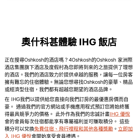
奧什科甚體驗 IHG 飯店
正在搜尋Oshkosh的酒店嗎？4Oshkosh的Oshkosh 家洲際
酒店集團旗下酒店及度假村為您即將到來的之旅提供了理想
的酒店。我們的酒店致力於提供卓越的服務，讓每一位房客
擁有難忘的住宿體驗。無論您想尋找Oshkosh的豪華、精品
或經濟型住宿，我們都有超越您期望的酒店品牌。
在 IHG我們以提供給您直接向我們訂房的最優惠房價而自
豪。 通過我們的官方網站或手機應用程式預訂您將始終獲
得最具競爭力的價格。 此外作為我們的忠誠計畫
IHG 優悅
會的會員每次住宿都能享有專屬福利並可賺取積分。 這些
積分可以兌換
免費住宿、飛行哩程和其他各種獎勵
。
立即加
入 IHG 優悅
會開始享受會員禮遇。