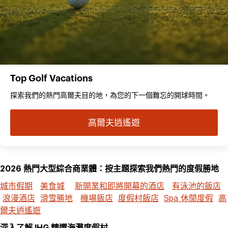
Top Golf Vacations
探索我們的熱門高爾夫目的地，為您的下一個難忘的開球時間。
高爾夫逍遙遊
2026 熱門大型綜合商業體：按主題探索我們熱門的度假勝地
城市假期
美食城
新開業和即將開幕的酒店
有泳池的飯店
浪漫酒店
滑雪勝地
機場飯店
度假村飯店
Spa 休閒度假
高
爾夫逍遙遊
深入了解 IHG 精選海灘度假村