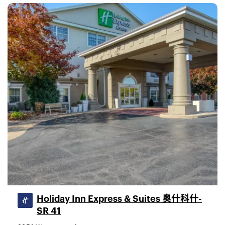
Holiday Inn Express & Suites 奥什科什-
SR 41