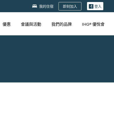
即刻加入
我的住宿
登入
優惠
會議與活動
我們的品牌
IHG® 優悅會