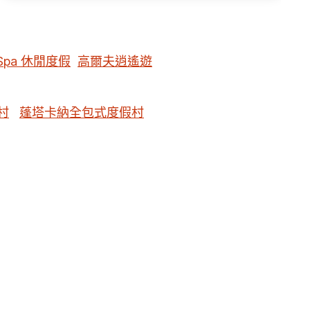
Spa 休閒度假
高爾夫逍遙遊
村
蓬塔卡納全包式度假村