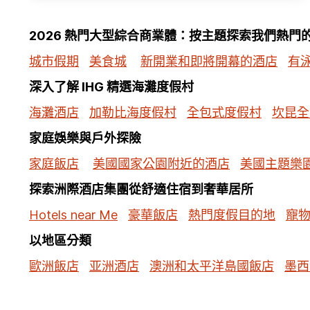
2026 熱門大型綜合商業體：按主題探索我們熱門
城市假期
美食城
新開業和即將開幕的酒店
有
深入了解 IHG 精選海灘度假村
海灘酒店
加勒比海度假村
全包式度假村
坎昆全
家庭娛樂與戶外探險
家庭飯店
美國國家公園附近的酒店
美國主題樂
探索洲際酒店集團從舒適住宿到奢華居所
Hotels near Me
豪華飯店
熱門度假目的地
寵
以地區分類
歐洲飯店
亚洲酒店
澳洲和太平洋島國飯店
墨西