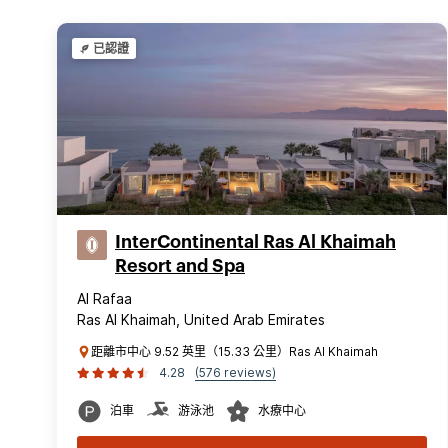
已認證
InterContinental Ras Al Khaimah
Resort and Spa
Al Rafaa
Ras Al Khaimah, United Arab Emirates
距離市中心 9.52 英里（15.33 公里）Ras Al Khaimah
4.28
(576 reviews)
泊車
游泳池
水療中心