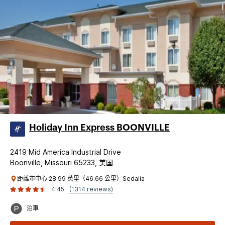
Holiday Inn Express BOONVILLE
2419 Mid America Industrial Drive
Boonville, Missouri 65233, 美国
距離市中心 28.99 英里（46.66 公里）Sedalia
4.45
(1314 reviews)
泊車