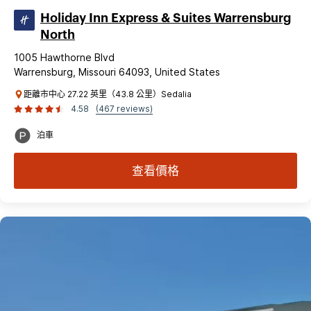
Holiday Inn Express & Suites Warrensburg
North
1005 Hawthorne Blvd
Warrensburg, Missouri 64093, United States
距離市中心 27.22 英里（43.8 公里）Sedalia
4.58
(467 reviews)
泊車
查看價格