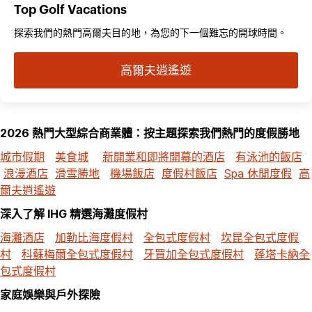
Top Golf Vacations
探索我們的熱門高爾夫目的地，為您的下一個難忘的開球時間。
高爾夫逍遙遊
2026 熱門大型綜合商業體：按主題探索我們熱門的度假勝地
城市假期
美食城
新開業和即將開幕的酒店
有泳池的飯店
浪漫酒店
滑雪勝地
機場飯店
度假村飯店
Spa 休閒度假
高
爾夫逍遙遊
深入了解 IHG 精選海灘度假村
海灘酒店
加勒比海度假村
全包式度假村
坎昆全包式度假
村
科蘇梅爾全包式度假村
牙買加全包式度假村
蓬塔卡納全
包式度假村
家庭娛樂與戶外探險