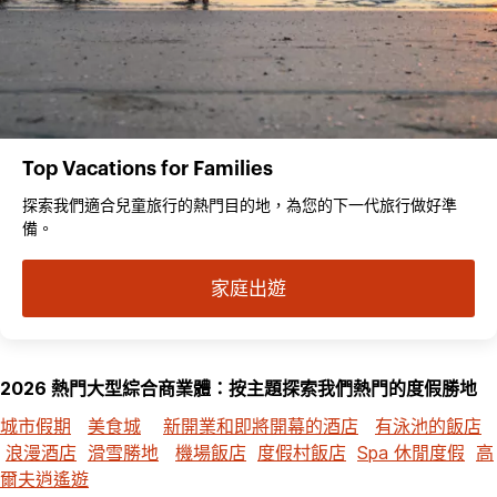
Top Vacations for Families
探索我們適合兒童旅行的熱門目的地，為您的下一代旅行做好準
備。
家庭出遊
2026 熱門大型綜合商業體：按主題探索我們熱門的度假勝地
城市假期
美食城
新開業和即將開幕的酒店
有泳池的飯店
浪漫酒店
滑雪勝地
機場飯店
度假村飯店
Spa 休閒度假
高
爾夫逍遙遊