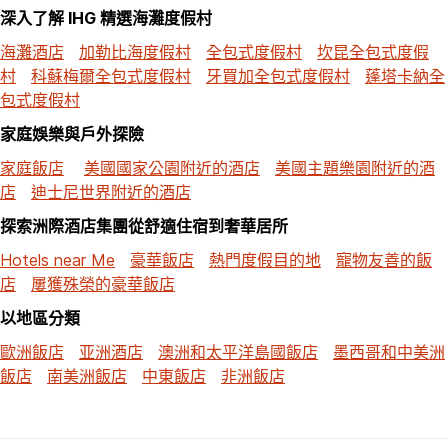
深入了解 IHG 精選海灘度假村
海灘酒店
加勒比海度假村
全包式度假村
坎昆全包式度假
村
科蘇梅爾全包式度假村
牙買加全包式度假村
蓬塔卡納全
包式度假村
家庭娛樂與戶外探險
家庭飯店
美國國家公園附近的酒店
美國主題樂園附近的酒
店
迪士尼世界附近的酒店
探索洲際酒店集團從舒適住宿到奢華居所
Hotels near Me
豪華飯店
熱門度假目的地
寵物友善的飯
店
屢獲殊榮的豪華飯店
以地區分類
歐洲飯店
亚洲酒店
澳洲和太平洋島國飯店
墨西哥和中美洲
飯店
南美洲飯店
中東飯店
非洲飯店