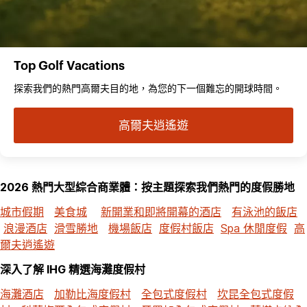
Top Golf Vacations
探索我們的熱門高爾夫目的地，為您的下一個難忘的開球時間。
高爾夫逍遙遊
2026 熱門大型綜合商業體：按主題探索我們熱門的度假勝地
城市假期
美食城
新開業和即將開幕的酒店
有泳池的飯店
浪漫酒店
滑雪勝地
機場飯店
度假村飯店
Spa 休閒度假
高
爾夫逍遙遊
深入了解 IHG 精選海灘度假村
海灘酒店
加勒比海度假村
全包式度假村
坎昆全包式度假
村
科蘇梅爾全包式度假村
牙買加全包式度假村
蓬塔卡納全