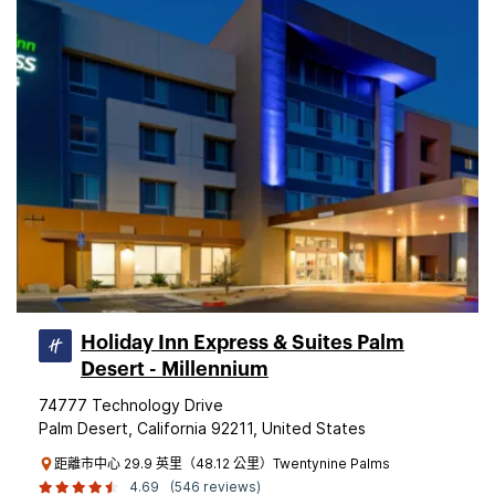
Holiday Inn Express & Suites Palm
Desert - Millennium
74777 Technology Drive
Palm Desert, California 92211, United States
距離市中心 29.9 英里（48.12 公里）Twentynine Palms
4.69
(546 reviews)