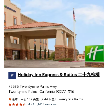
Holiday Inn Express & Suites 二十九棕榈
72535 Twentynine Palms Hwy
Twentynine Palms, California 92277, 美国
距離市中心 1.52 英里（2.44 公里）Twentynine Palms
4.41
(1418 reviews)