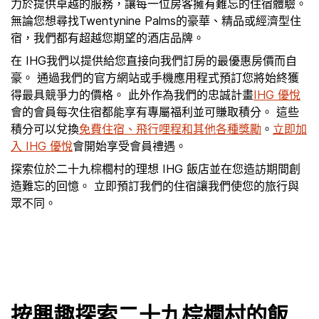
力於提供卓越的服務，讓每一位房客擁有難忘的住宿體驗。
無論您想尋找Twentynine Palms的豪華、精品或經濟型住
宿，我們都有超越您期望的酒店品牌。
在 IHG我們以提供給您直接向我們訂房的最優惠房價而自
豪。 通過我們的官方網站或手機應用程式預訂您將始終獲
得最具競爭力的價格。 此外作為我們的忠誠計畫
IHG 優悅
會的會員每次住宿都能享有專屬福利並可賺取積分。 這些
積分可以兌換
免費住宿、飛行哩程和其他各種獎勵
。
立即加
入 IHG 優悅
會開始享受會員禮遇。
探索位於二十九棕櫚村的理想 IHG 飯店並在您造訪期間創
造難忘的回憶。 立即預訂我們的住宿讓我們使您的旅行與
眾不同。
按興趣探索二十九棕櫚村的飯