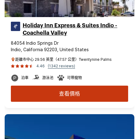
Holiday Inn Express & Suites Indio -
Coachella Valley
84054 Indio Springs Dr
Indio, California 92203, United States
距離市中心 29.56 英里（47.57 公里）Twentynine Palms
4.46
(1342 reviews)
泊車
游泳池
可帶寵物
查看價格