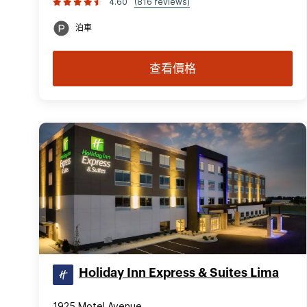
4.60
(816 reviews)
泊車
查看價格
Holiday Inn Express & Suites Lima
1925 Motel Avenue