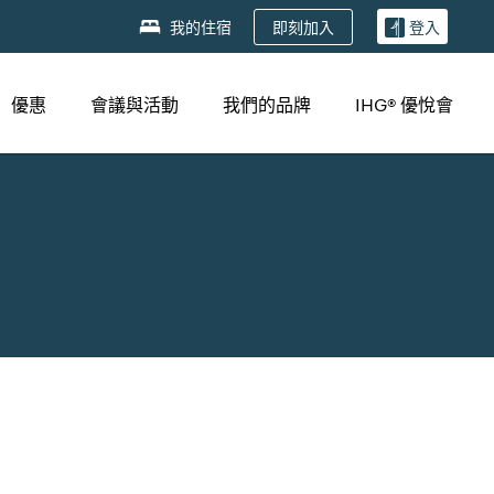
即刻加入
我的住宿
登入
優惠
會議與活動
我們的品牌
IHG® 優悅會