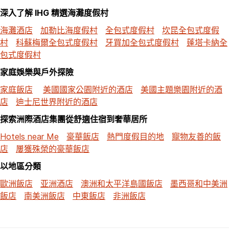
深入了解 IHG 精選海灘度假村
海灘酒店
加勒比海度假村
全包式度假村
坎昆全包式度假
村
科蘇梅爾全包式度假村
牙買加全包式度假村
蓬塔卡納全
包式度假村
家庭娛樂與戶外探險
家庭飯店
美國國家公園附近的酒店
美國主題樂園附近的酒
店
迪士尼世界附近的酒店
探索洲際酒店集團從舒適住宿到奢華居所
Hotels near Me
豪華飯店
熱門度假目的地
寵物友善的飯
店
屢獲殊榮的豪華飯店
以地區分類
歐洲飯店
亚洲酒店
澳洲和太平洋島國飯店
墨西哥和中美洲
飯店
南美洲飯店
中東飯店
非洲飯店