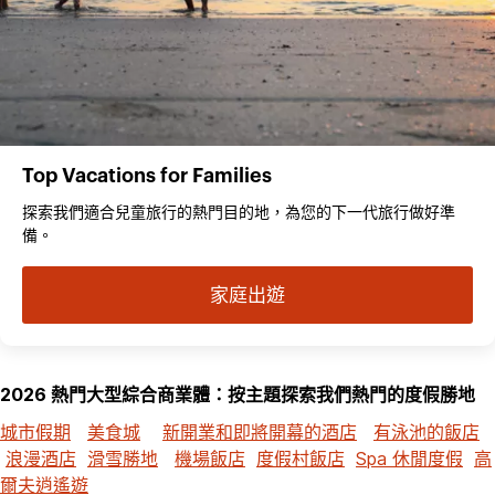
Top Vacations for Families
探索我們適合兒童旅行的熱門目的地，為您的下一代旅行做好準
備。
家庭出遊
2026 熱門大型綜合商業體：按主題探索我們熱門的度假勝地
城市假期
美食城
新開業和即將開幕的酒店
有泳池的飯店
浪漫酒店
滑雪勝地
機場飯店
度假村飯店
Spa 休閒度假
高
爾夫逍遙遊