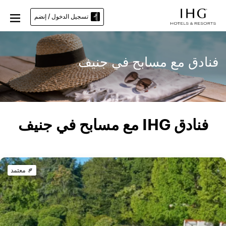
تسجيل الدخول / إنضم
فنادق مع مسابح في جنيف
فنادق IHG مع مسابح في جنيف
معتمد