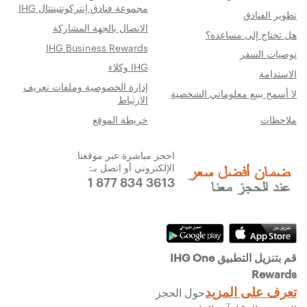
مجموعة فنادق إنتركونتيننتال IHG
تطوير الفنادق
الاتصال بالجهة المشاركة
هل تحتاج إلى مساعدة؟
IHG Business Rewards
توصيات السفر
IHG وكلاء
الاستدامة
إدارة الخصوصية وملفات تعريف
لا أسمح ببيع معلوماتي الشخصية
الارتباط
ملاحظات
خريطة الموقع
احجز مباشرة عبر موقعنا
الإلكتروني أو اتصل بـ:
1 877 834 3613
قم بتنزيل التطبيق IHG One
Rewards
تعرف على المزيد
حول الحجز