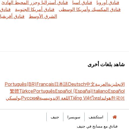
فنادق أوروبا
فنادق آسيا
فنادق أستراليا وجزر المحيط الهادئ
فنادق المكسيك وأمريكا الوسطى
فنادق أمريكا الجنوبية
فنادق
الشرق الأوسط
فنادق أفريقيا
شاهد بلغات أخرى
الإنجليزية
العربية
中文
Deutsch
日本語
Français
Português(BR)
繁體
Türkçe
Português
Español (España)
Italiano
Español
한국어
هولندا
ไทย
Tiếng Việt
اللغة الإندونيسية
Русский
بولسكي
استكشف
سويسرا
‫‫جنيف‬‬
فنادق مع مسابح في جنيف