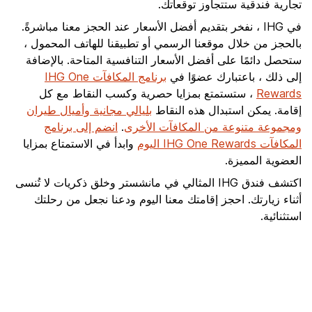
تجارية فندقية ستتجاوز توقعاتك.
في IHG ، نفخر بتقديم أفضل الأسعار عند الحجز معنا مباشرةً.
بالحجز من خلال موقعنا الرسمي أو تطبيقنا للهاتف المحمول ،
ستحصل دائمًا على أفضل الأسعار التنافسية المتاحة. بالإضافة
إلى ذلك ، باعتبارك عضوًا في
برنامج المكافآت IHG One
Rewards
، ستستمتع بمزايا حصرية وكسب النقاط مع كل
إقامة. يمكن استبدال هذه النقاط
بليالي مجانية وأميال طيران
ومجموعة متنوعة من المكافآت الأخرى
.
انضم إلى برنامج
المكافآت IHG One Rewards اليوم
وابدأ في الاستمتاع بمزايا
العضوية المميزة.
اكتشف فندق IHG المثالي في مانشستر وخلق ذكريات لا تُنسى
أثناء زيارتك. احجز إقامتك معنا اليوم ودعنا نجعل من رحلتك
استثنائية.