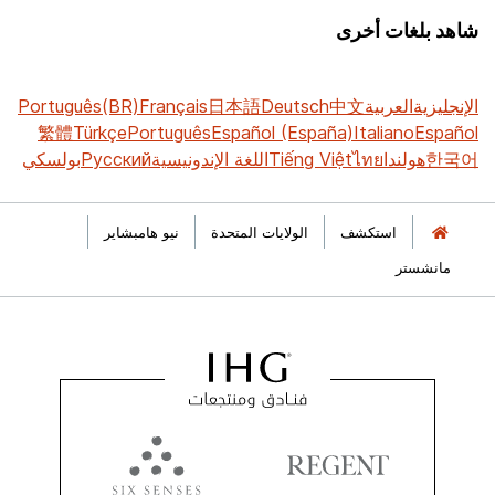
شاهد بلغات أخرى
الإنجليزية
العربية
中文
Deutsch
日本語
Français
Português(BR)
繁體
Türkçe
Português
Español (España)
Italiano
Español
한국어
هولندا
ไทย
Tiếng Việt
اللغة الإندونيسية
Русский
بولسكي
استكشف
الولايات المتحدة
نيو هامبشاير
مانشستر