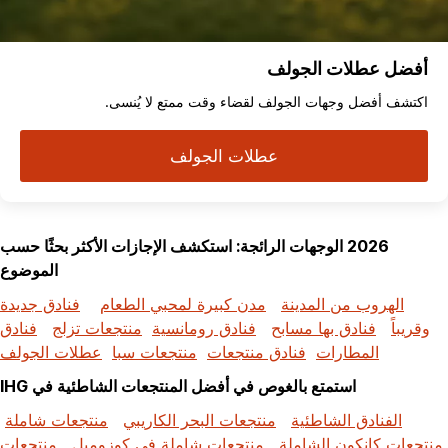
أفضل عطلات الجولف
اكتشف أفضل وجهات الجولف لقضاء وقت ممتع لا يُنسى.
عطلات الجولف
2026 الوجهات الرائجة: استكشف الإجازات الأكثر بحثًا حسب
الموضوع
الهروب من المدينة
مدن كبيرة لمحبي الطعام
فنادق جديدة
وقريباً
فنادق بها مسابح
فنادق رومانسية
منتجعات تزلج
فنادق
المطارات
فنادق منتجعات
منتجعات سبا
عطلات الجولف
استمتع بالغوص في أفضل المنتجعات الشاطئية في IHG
الفنادق الشاطئية
منتجعات البحر الكاريبي
منتجعات شاملة
منتجعات كانكون الشاملة
منتجعات شاملة في كوزوميل
منتجعات