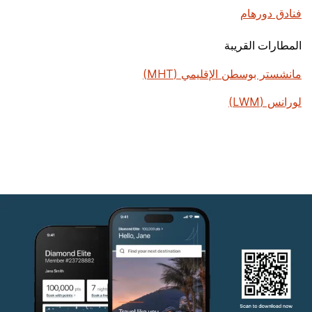
فنادق دورهام
المطارات القريبة
مانشستر بوسطن الإقليمي (MHT)
لورانس (LWM)