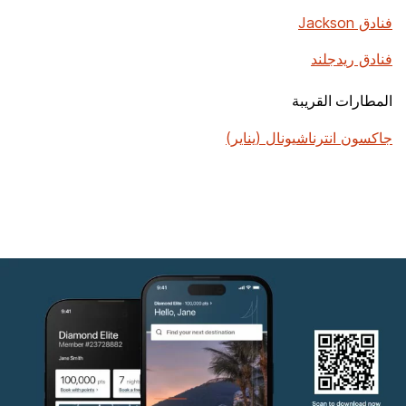
فنادق Jackson
فنادق ريدجلند
المطارات القريبة
جاكسون انترناشيونال (يناير)