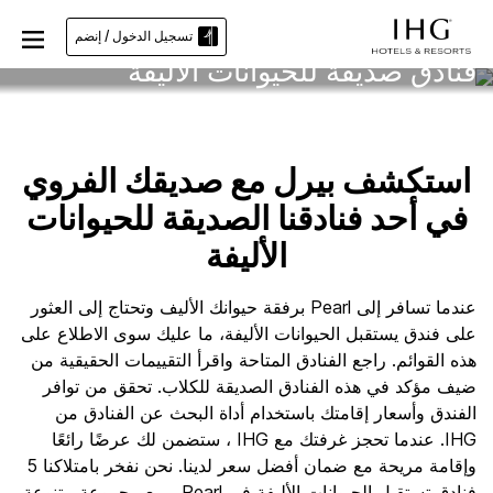
تسجيل الدخول / إنضم
فنادق صديقة للحيوانات الأليفة
استكشف بيرل مع صديقك الفروي
في أحد فنادقنا الصديقة للحيوانات
الأليفة
عندما تسافر إلى Pearl برفقة حيوانك الأليف وتحتاج إلى العثور
على فندق يستقبل الحيوانات الأليفة، ما عليك سوى الاطلاع على
هذه القوائم. راجع الفنادق المتاحة واقرأ التقييمات الحقيقية من
ضيف مؤكد في هذه الفنادق الصديقة للكلاب. تحقق من توافر
الفندق وأسعار إقامتك باستخدام أداة البحث عن الفنادق من
IHG. عندما تحجز غرفتك مع IHG ، ستضمن لك عرضًا رائعًا
وإقامة مريحة مع ضمان أفضل سعر لدينا. نحن نفخر بامتلاكنا 5
فنادق تستقبل الحيوانات الأليفة في Pearl ، مع مجموعة متنوعة