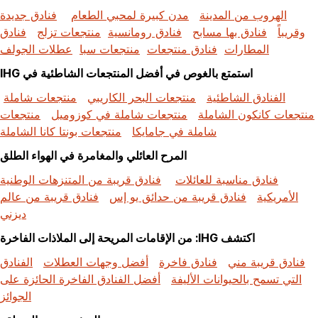
الهروب من المدينة
مدن كبيرة لمحبي الطعام
فنادق جديدة
وقريباً
فنادق بها مسابح
فنادق رومانسية
منتجعات تزلج
فنادق
المطارات
فنادق منتجعات
منتجعات سبا
عطلات الجولف
استمتع بالغوص في أفضل المنتجعات الشاطئية في IHG
الفنادق الشاطئية
منتجعات البحر الكاريبي
منتجعات شاملة
منتجعات كانكون الشاملة
منتجعات شاملة في كوزوميل
منتجعات
شاملة في جامايكا
منتجعات بونتا كانا الشاملة
المرح العائلي والمغامرة في الهواء الطلق
فنادق مناسبة للعائلات
فنادق قريبة من المتنزهات الوطنية
الأمريكية
فنادق قريبة من حدائق يو إس
فنادق قريبة من عالم
ديزني
اكتشف IHG: من الإقامات المريحة إلى الملاذات الفاخرة
فنادق قريبة مني
فنادق فاخرة
أفضل وجهات العطلات
الفنادق
التي تسمح بالحيوانات الأليفة
أفضل الفنادق الفاخرة الحائزة على
الجوائز