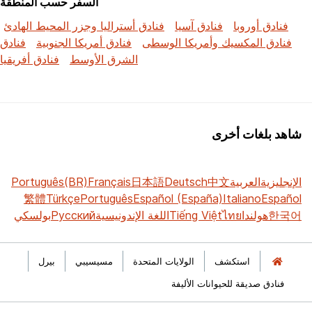
السفر حسب المنطقة
فنادق أوروبا
فنادق آسيا
فنادق أستراليا وجزر المحيط الهادئ
فنادق المكسيك وأمريكا الوسطى
فنادق أمريكا الجنوبية
فنادق
الشرق الأوسط
فنادق أفريقيا
شاهد بلغات أخرى
الإنجليزية
العربية
中文
Deutsch
日本語
Français
Português(BR)
繁體
Türkçe
Português
Español (España)
Italiano
Español
한국어
هولندا
ไทย
Tiếng Việt
اللغة الإندونيسية
Русский
بولسكي
استكشف
الولايات المتحدة
مسيسيبي
بيرل
فنادق صديقة للحيوانات الأليفة