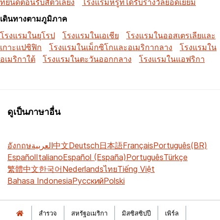
ที่ยินดีต้อนรับสัตว์เลี้ยง
โรงแรมหรูที่ได้รับรางวัลยอดเยี่ยม
เดินทางตามภูมิภาค
โรงแรมในยุโรป
โรงแรมในเอเชีย
โรงแรมในออสเตรเลียและ
เกาะแปซิฟิก
โรงแรมในเม็กซิโกและอเมริกากลาง
โรงแรมใน
อเมริกาใต้
โรงแรมในตะวันออกกลาง
โรงแรมในแอฟริกา
ดูเป็นภาษาอื่น
อังกฤษ
العربية
中文
Deutsch
日本語
Français
Português(BR)
Español
Italiano
Español (España)
Português
Türkçe
繁體中文
한국어
Nederlands
ไทย
Tiếng Việt
Bahasa Indonesia
Русский
Polski
สำรวจ
สหรัฐอเมริกา
มิสซิสซิปปี
เพิร์ล