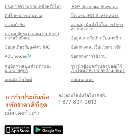
ต้องการความช่วยเหลือหรือไม่?
IHG® Business Rewards
ที่ปรึกษาการเดินทาง
โรงแรม IHG สำหรับทหาร
ความยั่งยืน
ความมุ่งมั่นตั้งใจในการรักษา
ความสะอาด
ความยุติธรรมและความหลาก
หลายในสังคม
ข้อมูลและสื่อสำหรับสมาชิก
สิทธิประโชน์เมื่อจองกับเรา
ข้อมูลเกี่ยวกับองค์กร IHG
ข้อตกลงและเงื่อนไขสมาชิก
AdChoices
ข้อตกลงการใช้งาน
การรับประกันห้องพักราคาดีที่สุด
เราสัญญาว่าคุณจะได้รับราคาต่ำที่สุดทาง
ศูนย์ความเป็นส่วนตัวและ
การนำข้อมูลส่วนตัวของผู้ใช้
นโยบายคุกกี้
เว็บไซต์ไปขายต่อหรือเผยแพร่
ออนไลน์ มิฉะนั้น เราจะปรับให้ตรงกับราคาที่ถูก
แผนผังเว็บไซต์
ข้อเสนอแนะ
กว่า พร้อมให้คะแนน IHG® One Rewards แก่
คุณถึงห้าเท่า สูงสุด 40,000 คะแนน
จองออนไลน์หรือโทรศัพท์:
รับประกันการจองทางออนไลน์
1 877 834 3613
รับประกันห้องพักของคุณแล้ว
ไม่มีค่าธรรมเนียมการจอง!
เราไม่คิดค่าธรรมเนียมการจองสำหรับการจอง
โดยตรงกับเรา