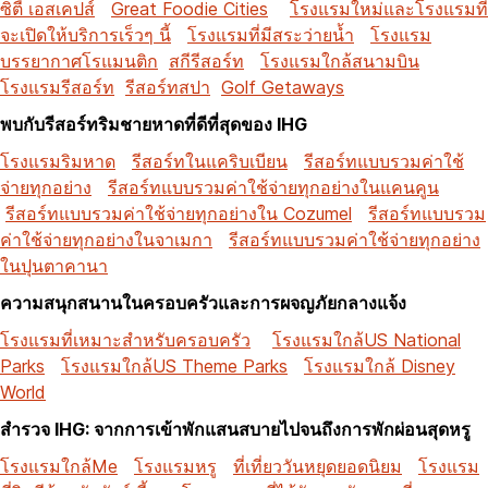
ซิตี้ เอสเคปส์
Great Foodie Cities
โรงแรมใหม่และโรงแรมที่
จะเปิดให้บริการเร็วๆ นี้
โรงแรมที่มีสระว่ายน้ำ
โรงแรม
บรรยากาศโรแมนติก
สกีรีสอร์ท
โรงแรมใกล้สนามบิน
โรงแรมรีสอร์ท
รีสอร์ทสปา
Golf Getaways
พบกับรีสอร์ทริมชายหาดที่ดีที่สุดของ IHG
โรงแรมริมหาด
รีสอร์ทในแคริบเบียน
รีสอร์ทแบบรวมค่าใช้
จ่ายทุกอย่าง
รีสอร์ทแบบรวมค่าใช้จ่ายทุกอย่างในแคนคูน
รีสอร์ทแบบรวมค่าใช้จ่ายทุกอย่างใน Cozumel
รีสอร์ทแบบรวม
ค่าใช้จ่ายทุกอย่างในจาเมกา
รีสอร์ทแบบรวมค่าใช้จ่ายทุกอย่าง
ในปุนตาคานา
ความสนุกสนานในครอบครัวและการผจญภัยกลางแจ้ง
โรงแรมที่เหมาะสำหรับครอบครัว
โรงแรมใกล้US National
Parks
โรงแรมใกล้US Theme Parks
โรงแรมใกล้ Disney
World
สำรวจ IHG: จากการเข้าพักแสนสบายไปจนถึงการพักผ่อนสุดหรู
โรงแรมใกล้Me
โรงแรมหรู
ที่เที่ยววันหยุดยอดนิยม
โรงแรม