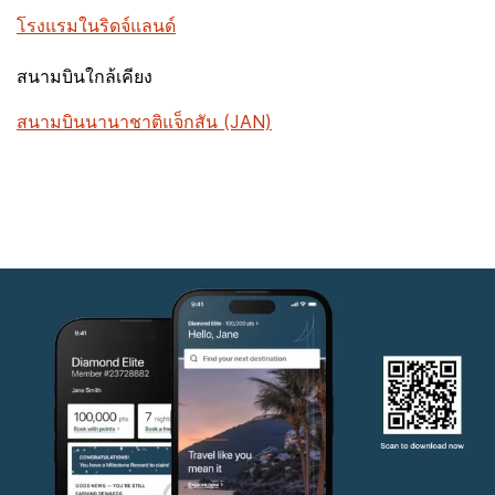
โรงแรมในริดจ์แลนด์
สนามบินใกล้เคียง
สนามบินนานาชาติแจ็กสัน (JAN)