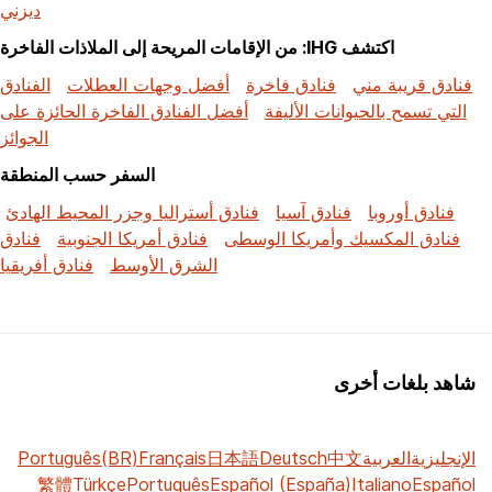
ديزني
اكتشف IHG: من الإقامات المريحة إلى الملاذات الفاخرة
فنادق قريبة مني
فنادق فاخرة
أفضل وجهات العطلات
الفنادق
التي تسمح بالحيوانات الأليفة
أفضل الفنادق الفاخرة الحائزة على
الجوائز
السفر حسب المنطقة
فنادق أوروبا
فنادق آسيا
فنادق أستراليا وجزر المحيط الهادئ
فنادق المكسيك وأمريكا الوسطى
فنادق أمريكا الجنوبية
فنادق
الشرق الأوسط
فنادق أفريقيا
شاهد بلغات أخرى
الإنجليزية
العربية
中文
Deutsch
日本語
Français
Português(BR)
繁體
Türkçe
Português
Español (España)
Italiano
Español