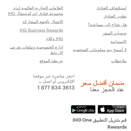
استكشاف الفنادق
العلامات التجارية العالمية لـدى
مجموعة فنادق إنتركونتيننتال IHG
تطوير الفنادق
الاتصال بالجهة المشاركة
هل تحتاج إلى مساعدة؟
IHG Business Rewards
توصيات السفر
IHG وكلاء
الاستدامة
إدارة الخصوصية وملفات تعريف
لا أسمح ببيع معلوماتي الشخصية
الارتباط
ملاحظات
خريطة الموقع
احجز مباشرة عبر موقعنا
الإلكتروني أو اتصل بـ:
1 877 834 3613
قم بتنزيل التطبيق IHG One
Rewards