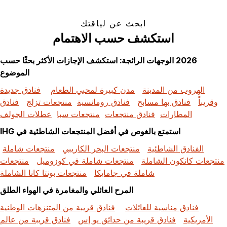
ابحث عن لياقتك
استكشف حسب الاهتمام
2026 الوجهات الرائجة: استكشف الإجازات الأكثر بحثًا حسب
الموضوع
الهروب من المدينة
مدن كبيرة لمحبي الطعام
فنادق جديدة
وقريباً
فنادق بها مسابح
فنادق رومانسية
منتجعات تزلج
فنادق
المطارات
فنادق منتجعات
منتجعات سبا
عطلات الجولف
استمتع بالغوص في أفضل المنتجعات الشاطئية في IHG
الفنادق الشاطئية
منتجعات البحر الكاريبي
منتجعات شاملة
منتجعات كانكون الشاملة
منتجعات شاملة في كوزوميل
منتجعات
شاملة في جامايكا
منتجعات بونتا كانا الشاملة
المرح العائلي والمغامرة في الهواء الطلق
فنادق مناسبة للعائلات
فنادق قريبة من المتنزهات الوطنية
الأمريكية
فنادق قريبة من حدائق يو إس
فنادق قريبة من عالم