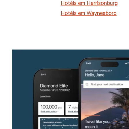
Hotéis em Harrisonburg
Hotéis em Waynesboro