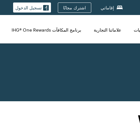
اشترك مجانًا
إقاماتي
تسجيل الدخول
يات
علاماتنا التجارية
برنامج المكافآت IHG® One Rewards