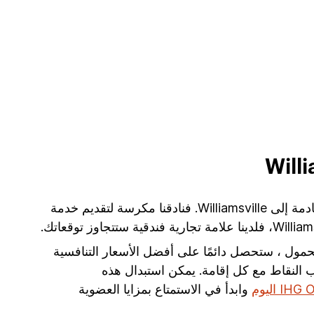
تبحث عن فندق في Williamsville؟ مع 21 في Williamsville، تمتلك فنادق ومنتجعات IHG الفندق المثالي لرحلتك القادمة إلى Williamsville. فنادقنا مكرسة لتقديم خدمة
المحمول ، ستحصل دائمًا على أفضل الأسعار التنافسية
النقاط مع كل إقامة. يمكن استبدال هذه
وابدأ في الاستمتاع بمزايا العضوية