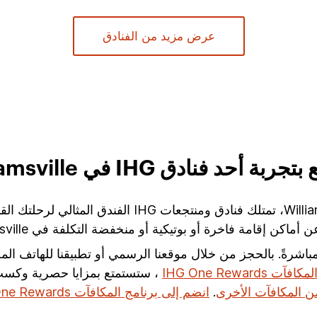
عرض مزيد من الفنادق
بة أحد فنادق IHG في Williamsville
ة أو منخفضة التكلفة في Williamsville، فلدينا علامة تجارية فندقية ستتجاوز توقعاتك.
عنا مباشرةً. بالحجز من خلال موقعنا الرسمي أو تطبيقنا للهاتف 
ت IHG One Rewards
، ستستمتع بمزايا حصرية وكسب 
ن المكافآت الأخرى
.
انضم إلى برنامج المكافآت IHG One Rewards اليوم