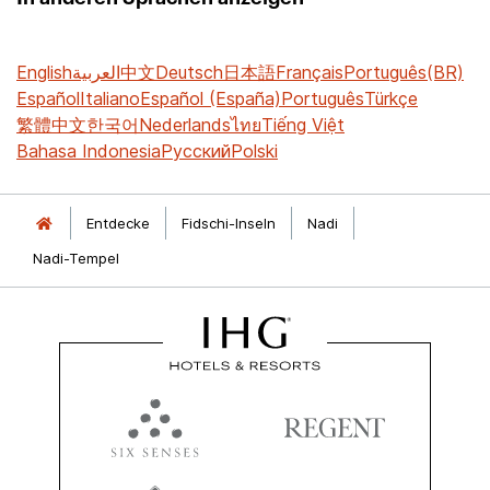
English
العربية
中文
Deutsch
日本語
Français
Português(BR)
Español
Italiano
Español (España)
Português
Türkçe
繁體中文
한국어
Nederlands
ไทย
Tiếng Việt
Bahasa Indonesia
Русский
Polski
Entdecke
Fidschi-Inseln
Nadi
Nadi-Tempel