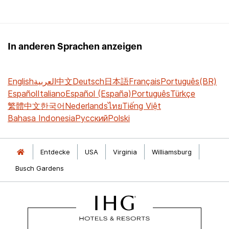
In anderen Sprachen anzeigen
English
العربية
中文
Deutsch
日本語
Français
Português(BR)
Español
Italiano
Español (España)
Português
Türkçe
繁體中文
한국어
Nederlands
ไทย
Tiếng Việt
Bahasa Indonesia
Русский
Polski
Entdecke
USA
Virginia
Williamsburg
Busch Gardens