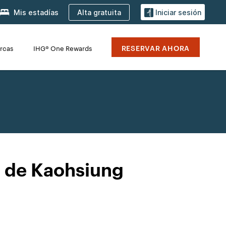
Alta gratuita
Mis estadías
Iniciar sesión
RESERVAR AHORA
rcas
IHG® One Rewards
n de Kaohsiung