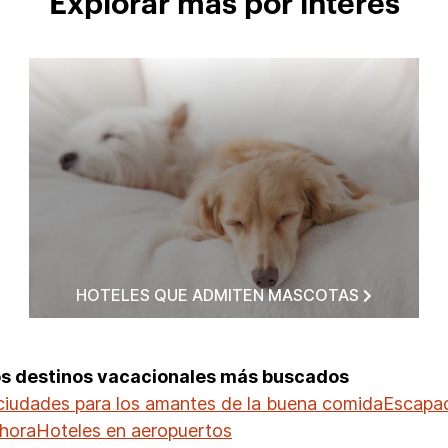
Explorar más por interés
HOTELES QUE ADMITEN MASCOTAS
os destinos vacacionales más buscados
ciudades para los amantes de la buena comida
Escapad
 hora
Hoteles en aeropuertos