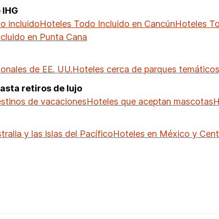
e IHG
o incluido
Hoteles Todo Incluido en Cancún
Hoteles To
ncluido en Punta Cana
onales de EE. UU.
Hoteles cerca de parques temáticos
sta retiros de lujo
estinos de vacaciones
Hoteles que aceptan mascotas
H
ralia y las islas del Pacífico
Hoteles en México y Cen