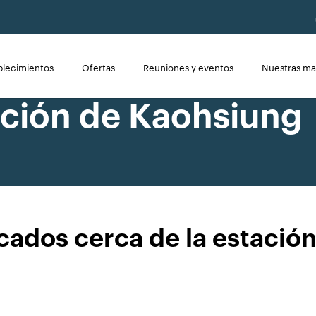
blecimientos
Ofertas
Reuniones y eventos
Nuestras ma
ación de Kaohsiung
cados cerca de la estació