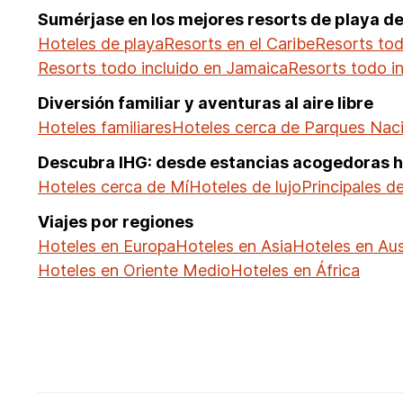
Sumérjase en los mejores resorts de playa d
Hoteles de playa
Resorts en el Caribe
Resorts tod
Resorts todo incluido en Jamaica
Resorts todo i
Diversión familiar y aventuras al aire libre
Hoteles familiares
Hoteles cerca de Parques Naci
Descubra IHG: desde estancias acogedoras ha
Hoteles cerca de Mí
Hoteles de lujo
Principales d
Viajes por regiones
Hoteles en Europa
Hoteles en Asia
Hoteles en Aust
Hoteles en Oriente Medio
Hoteles en África