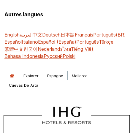
Autres langues
English
العربية
中文
Deutsch
日本語
Français
Português(BR)
Español
Italiano
Español (España)
Português
Türkçe
繁體中文
한국어
Nederlands
ไทย
Tiếng Việt
Bahasa Indonesia
Русский
Polski
Explorer
Espagne
Mallorca
Cuevas De Artà