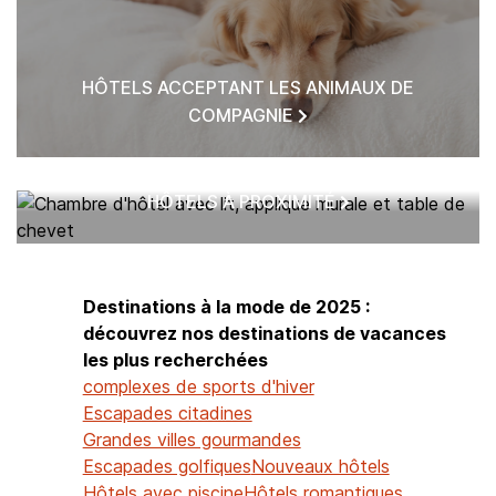
HÔTELS ACCEPTANT LES ANIMAUX DE
COMPAGNIE
HÔTELS À PROXIMITÉ
Destinations à la mode de 2025 :
découvrez nos destinations de vacances
les plus recherchées
complexes de sports d'hiver
Escapades citadines
Grandes villes gourmandes
Escapades golfiques
Nouveaux hôtels
Hôtels avec piscine
Hôtels romantiques