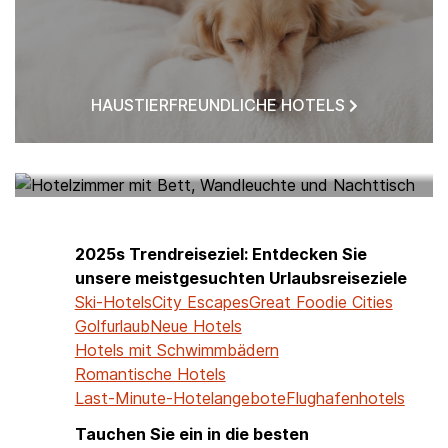
HAUSTIERFREUNDLICHE HOTELS
HOTELS IN MEINER NÄHE
2025s Trendreiseziel: Entdecken Sie
unsere meistgesuchten Urlaubsreiseziele
Ski-Hotels
City Escapes
Great Foodie Cities
Golfurlaub
Neue Hotels
Hotels mit Schwimmbädern
Romantische Hotels
Last-Minute-Hotelangebote
Flughafenhotels
Tauchen Sie ein in die besten