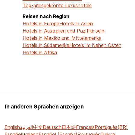
Top-preisgekrönte Luxushotels
Reisen nach Region
Hotels in Europa
Hotels in Asien
Hotels in Australien und Pazifikinseln
Hotels in Mexiko und Mittelamerika
Hotels in Südamerika
Hotels im Nahen Osten
Hotels in Afrika
In anderen Sprachen anzeigen
English
العربية
中文
Deutsch
日本語
Français
Português(BR)
Español
Italiano
Español (España)
Português
Türkçe