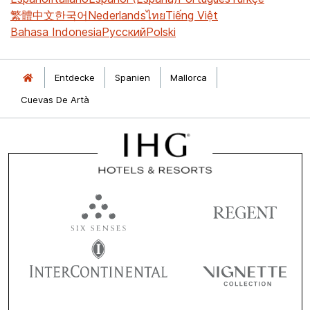
繁體中文
한국어
Nederlands
ไทย
Tiếng Việt
Bahasa Indonesia
Русский
Polski
Entdecke
Spanien
Mallorca
Cuevas De Artà