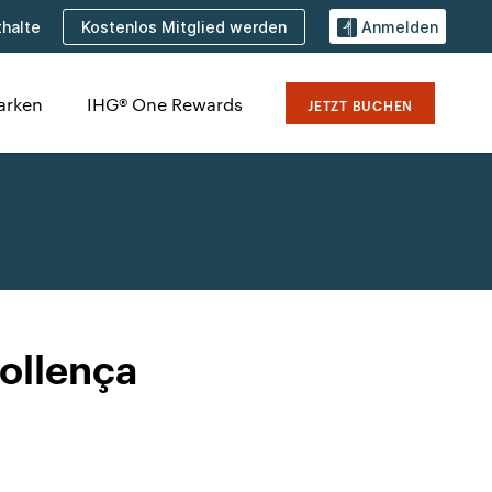
Kostenlos Mitglied werden
halte
Anmelden
arken
IHG® One Rewards
JETZT BUCHEN
Pollença