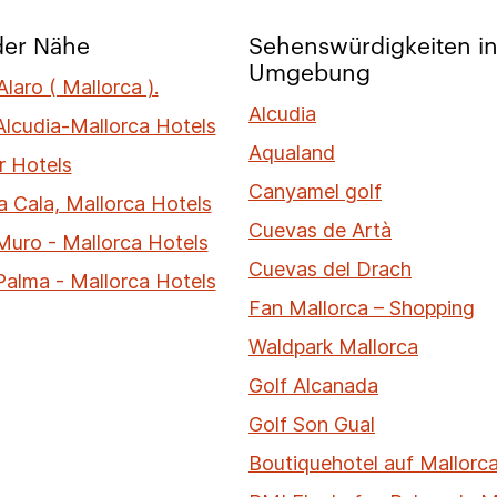
der Nähe
Sehenswürdigkeiten in
Umgebung
Alaro ( Mallorca ).
Alcudia
Alcudia-Mallorca Hotels
Aqualand
r Hotels
Canyamel golf
a Cala, Mallorca Hotels
Cuevas de Artà
Muro - Mallorca Hotels
Cuevas del Drach
Palma - Mallorca Hotels
Fan Mallorca – Shopping
Waldpark Mallorca
Golf Alcanada
Golf Son Gual
Boutiquehotel auf Mallorc