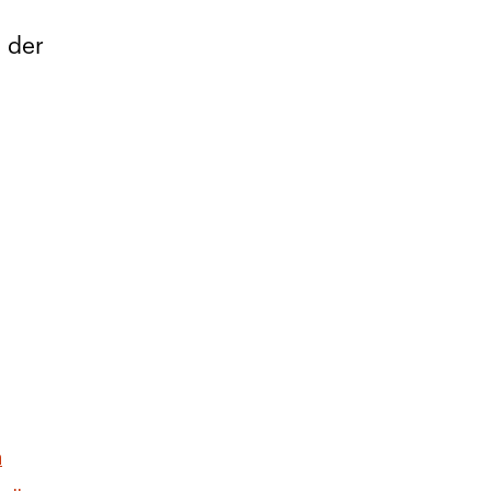
 der
a