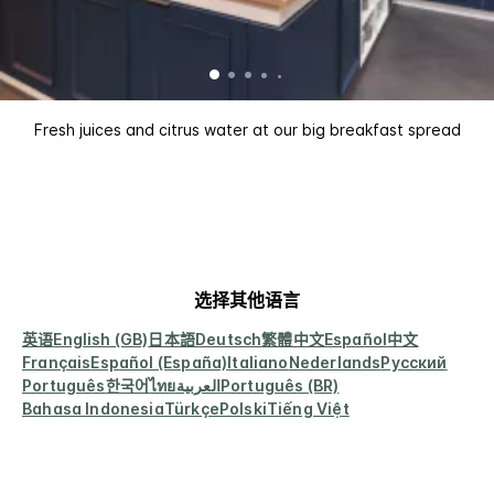
Fresh juices and citrus water at our big breakfast spread
选择其他语言
英语
English (GB)
日本語
Deutsch
繁體中文
Español
中文
Français
Español (España)
Italiano
Nederlands
Русский
Português
한국어
ไทย
العربية
Português (BR)
Bahasa Indonesia
Türkçe
Polski
Tiếng Việt