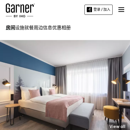
登录 / 加入
房间
设施
就餐
周边信息
优惠
相册
View all