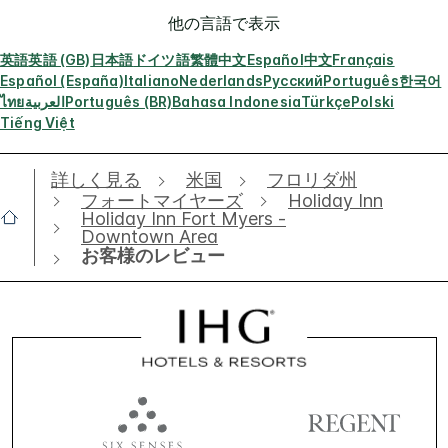
他の言語で表示
英語
英語 (GB)
日本語
ドイツ語
繁體中文
Español
中文
Français
Español (España)
Italiano
Nederlands
Русский
Português
한국어
ไทย
العربية
Português (BR)
Bahasa Indonesia
Türkçe
Polski
Tiếng Việt
詳しく見る
米国
フロリダ州
フォートマイヤーズ
Holiday Inn
Holiday Inn Fort Myers -
Downtown Area
お客様のレビュー