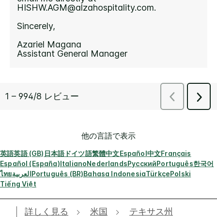
他の言語で表示
英語
英語 (GB)
日本語
ドイツ語
繁體中文
Español
中文
Français
Español (España)
Italiano
Nederlands
Русский
Português
한국어
ไทย
العربية
Português (BR)
Bahasa Indonesia
Türkçe
Polski
Tiếng Việt
詳しく見る
米国
テキサス州