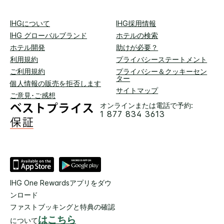
IHGについて
IHG採用情報
IHG グローバルブランド
ホテルの検索
ホテル開発
助けが必要？
利用規約
プライバシーステートメント
ご利用規約
プライバシー＆クッキーセン
ター
個人情報の販売を拒否します
サイトマップ
ご意見･ご感想
オンラインまたは電話で予約:
1 877 834 3613
IHG One Rewardsアプリをダウ
ンロード
ファストブッキングと特典の確認
はこちら
について