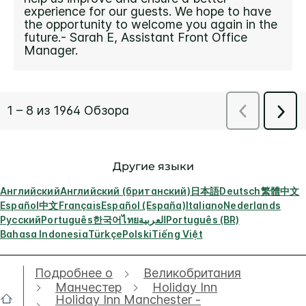
Другие языки
Английский
Английский (британский)
日本語
Deutsch
繁體中文
Español
中文
Français
Español (España)
Italiano
Nederlands
Русский
Português
한국어
ไทย
العربية
Português (BR)
Bahasa Indonesia
Türkçe
Polski
Tiếng Việt
Подробнее о
Великобритания
Манчестер
Holiday Inn
Holiday Inn Manchester -