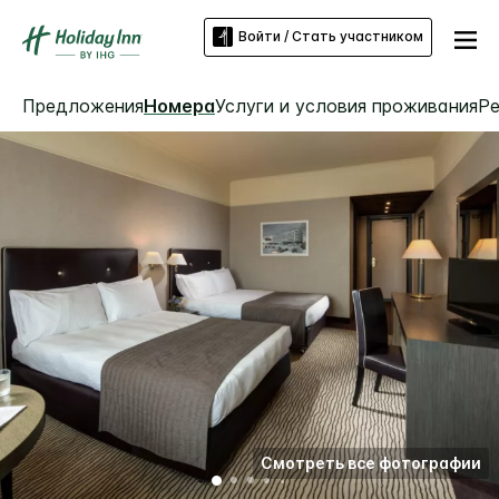
Войти / Стать участником
Предложения
Номера
Услуги и условия проживания
Р
Смотреть все фотографии