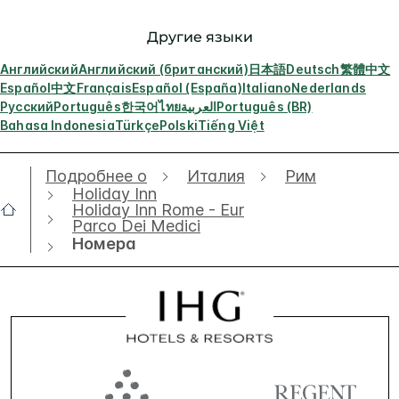
Другие языки
Английский
Английский (британский)
日本語
Deutsch
繁體中文
Español
中文
Français
Español (España)
Italiano
Nederlands
Русский
Português
한국어
ไทย
العربية
Português (BR)
Bahasa Indonesia
Türkçe
Polski
Tiếng Việt
Подробнее о
Италия
Рим
Holiday Inn
Holiday Inn Rome - Eur
Parco Dei Medici
Номера