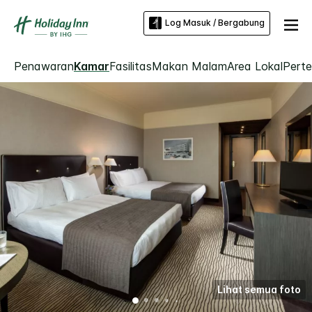
Log Masuk / Bergabung
Penawaran
Kamar
Fasilitas
Makan Malam
Area Lokal
Pert
Lihat semua foto