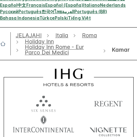
Español
中文
Français
Español (España)
Italiano
Nederlands
Русский
Português
한국어
ไทย
العربية
Português (BR)
Bahasa Indonesia
Türkçe
Polski
Tiếng Việt
JELAJAHI
Italia
Roma
Holiday Inn
Holiday Inn Rome - Eur
Kamar
Parco Dei Medici