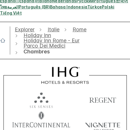
Español (España)
Italiano
Nederlands
Русский
Português
한국어
ไทย
العربية
Português (BR)
Bahasa Indonesia
Türkçe
Polski
Tiếng Việt
Explorer
Italie
Rome
Holiday Inn
Holiday Inn Rome - Eur
Parco Dei Medici
Chambres