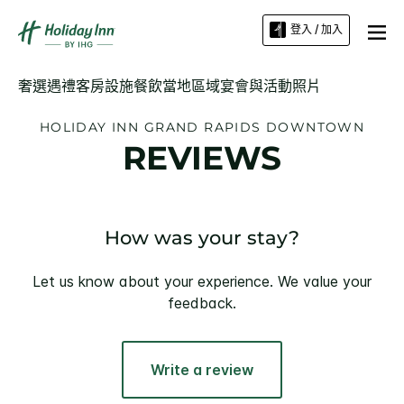
登入 / 加入
奢選遇禮
客房
設施
餐飲
當地區域
宴會與活動
照片
HOLIDAY INN
GRAND RAPIDS DOWNTOWN
REVIEWS
How was your stay?
Let us know about your experience. We value your
feedback.
Write a review