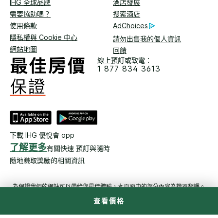
IHG 全球品牌
酒店發展
需要協助嗎？
搜索酒店
使用條款
AdChoices
隱私權與 Cookie 中心
請勿出售我的個人資訊
網站地圖
回饋
線上預訂或致電：
1 877 834 3613
下載 IHG 優悅會 app
了解更多
有關快速 預訂與隨時
隨地賺取獎勵的相關資訊
為保證我們的網站可以帶給您最佳體驗，本頁面中的部分內容為機器翻譯。
查看價格
© 2026 洲際飯店集團。保留所有權利。多數飯店為獨立產全及獨立