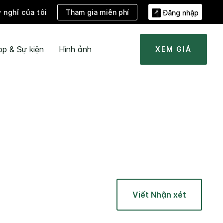
Tham gia miễn phí
ỳ nghỉ của tôi
Đăng nhập
ọp & Sự kiện
Hình ảnh
XEM GIÁ
Viết Nhận xét