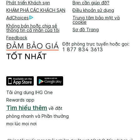
Phát triển Khách sạn
Bạn cần giúp đỡ?
KHÁM PHÁ CÁC KHÁCH SẠN
Điều khoản sử dụng
AdChoices
Trung tâm bảo mật và
cookie
Không bán hoặc chia sẻ
Sơ đồ Trang
thông tin cá nhân của tôi
Feedback
Đặt phòng trực tuyến hoặc gọi:
1 877 834 3613
Tải ứng dụng IHG One
Rewards app
Tìm hiểu thêm
về đặt
phòng nhanh và Phần thưởng
mọi lúc mọi nơi