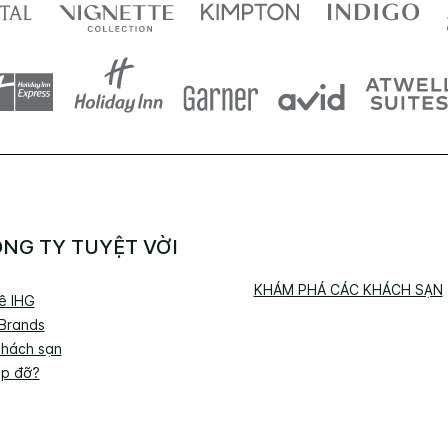
NG TY TUYỆT VỜI
KHÁM PHÁ CÁC KHÁCH SẠN
về IHG
 Brands
Khách sạn
úp đỡ?