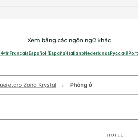
Xem bằng các ngôn ngữ khác
l
中文
Français
Español (España)
Italiano
Nederlands
Русский
Por
ueretaro Zona Krystal
Phòng ở