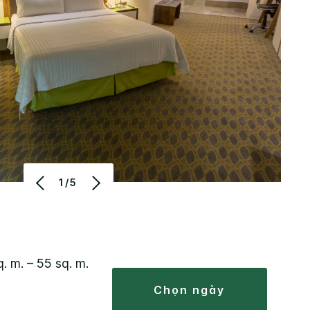
1/5
. m. – 55 sq. m.
chọn ngày