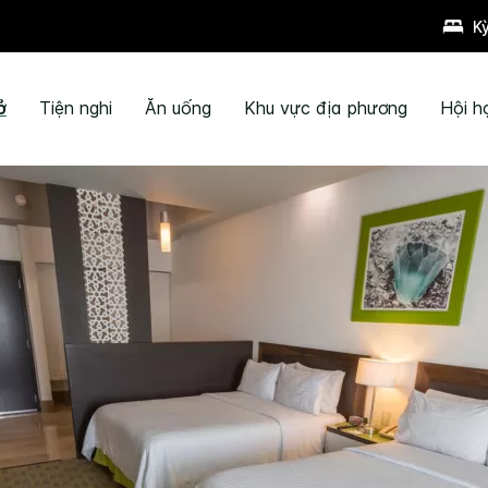
K
ở
Tiện nghi
Ăn uống
Khu vực địa phương
Hội h