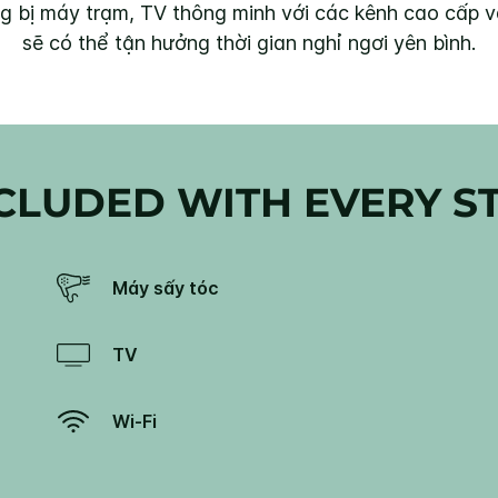
 bị máy trạm, TV thông minh với các kênh cao cấp và
sẽ có thể tận hưởng thời gian nghỉ ngơi yên bình.
CLUDED WITH EVERY S
Máy sấy tóc
TV
Wi-Fi