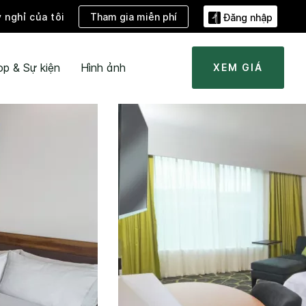
Tham gia miễn phí
ỳ nghỉ của tôi
Đăng nhập
ọp & Sự kiện
Hình ảnh
XEM GIÁ