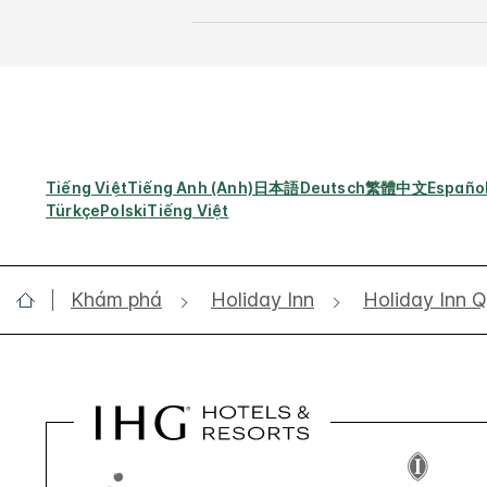
Tiếng Việt
Tiếng Anh (Anh)
日本語
Deutsch
繁體中文
Españo
Türkçe
Polski
Tiếng Việt
Khám phá
Holiday Inn
Holiday Inn Q