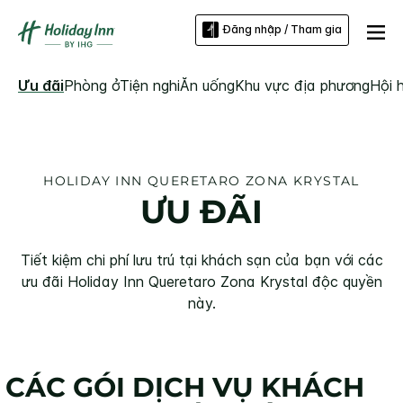
Đăng nhập / Tham gia
Ưu đãi
Phòng ở
Tiện nghi
Ăn uống
Khu vực địa phương
Hội 
HOLIDAY INN
QUERETARO ZONA KRYSTAL
ƯU ĐÃI
Tiết kiệm chi phí lưu trú tại khách sạn của bạn với các
ưu đãi
Holiday Inn
Queretaro Zona Krystal
độc quyền
này.
CÁC GÓI DỊCH VỤ KHÁCH