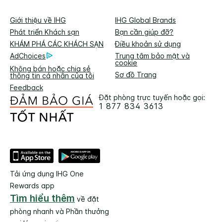
Giới thiệu về IHG
IHG Global Brands
Phát triển Khách sạn
Bạn cần giúp đỡ?
KHÁM PHÁ CÁC KHÁCH SẠN
Điều khoản sử dụng
AdChoices
Trung tâm bảo mật và
cookie
Không bán hoặc chia sẻ
Sơ đồ Trang
thông tin cá nhân của tôi
Feedback
Đặt phòng trực tuyến hoặc gọi:
1 877 834 3613
Tải ứng dụng IHG One
Rewards app
Tìm hiểu thêm
về đặt
phòng nhanh và Phần thưởng