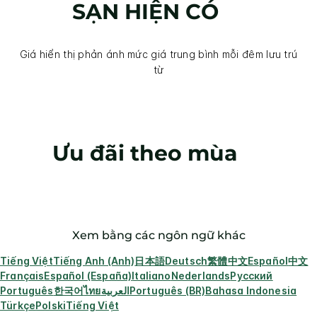
SẠN HIỆN CÓ
Giá hiển thị phản ánh mức giá trung bình mỗi đêm lưu trú
từ
Ưu đãi theo mùa
Xem bằng các ngôn ngữ khác
Tiếng Việt
Tiếng Anh (Anh)
日本語
Deutsch
繁體中文
Español
中文
Français
Español (España)
Italiano
Nederlands
Русский
Português
한국어
ไทย
العربية
Português (BR)
Bahasa Indonesia
Türkçe
Polski
Tiếng Việt