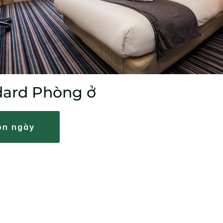
dard Phòng ở
họn ngày