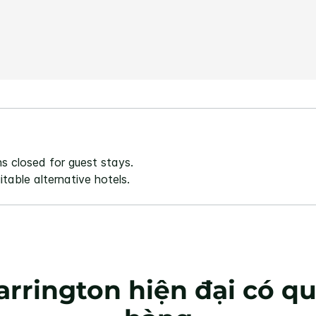
giá.
Liên
kết
trang
tương
tự.
s closed for guest stays.
table alternative hotels.
rrington hiện đại có qu