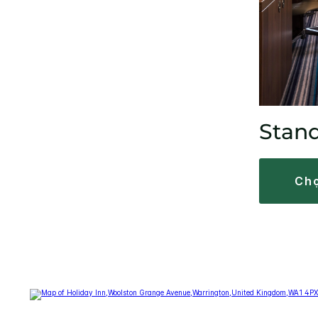
Stan
c