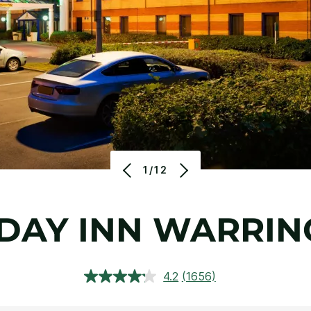
1/12
DAY INN
WARRIN
4.2
(1656)
Đọc
1656
đánh