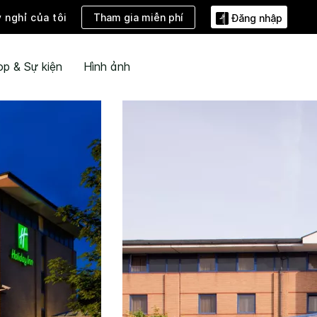
Tham gia miễn phí
ỳ nghỉ của tôi
Đăng nhập
ọp & Sự kiện
Hình ảnh