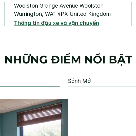
Woolston Grange Avenue
Woolston
Warrington
,
WA1 4PX
United Kingdom
Thông tin đậu xe và vận chuyển
NHỮNG ĐIỂM NỔI BẬT
Sảnh Mở