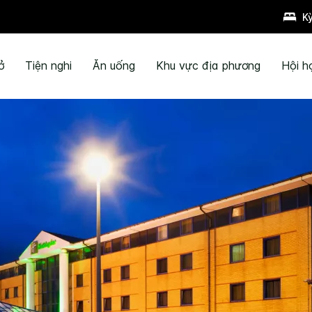
K
ở
Tiện nghi
Ăn uống
Khu vực địa phương
Hội h