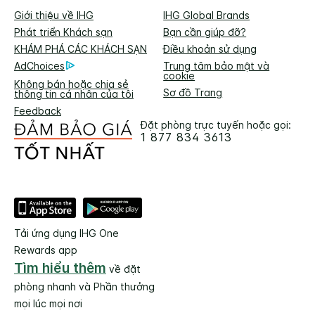
Giới thiệu về IHG
IHG Global Brands
Phát triển Khách sạn
Bạn cần giúp đỡ?
KHÁM PHÁ CÁC KHÁCH SẠN
Điều khoản sử dụng
AdChoices
Trung tâm bảo mật và
cookie
Không bán hoặc chia sẻ
Sơ đồ Trang
thông tin cá nhân của tôi
Feedback
Đặt phòng trực tuyến hoặc gọi:
1 877 834 3613
Tải ứng dụng IHG One
Rewards app
Tìm hiểu thêm
về đặt
phòng nhanh và Phần thưởng
mọi lúc mọi nơi