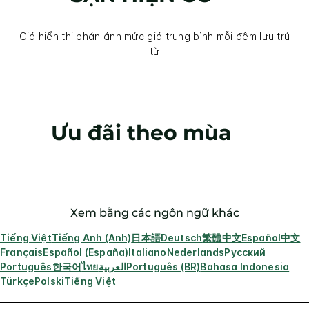
Giá hiển thị phản ánh mức giá trung bình mỗi đêm lưu trú
từ
Ưu đãi theo mùa
Xem bằng các ngôn ngữ khác
Tiếng Việt
Tiếng Anh (Anh)
日本語
Deutsch
繁體中文
Español
中文
Français
Español (España)
Italiano
Nederlands
Русский
Português
한국어
ไทย
العربية
Português (BR)
Bahasa Indonesia
Türkçe
Polski
Tiếng Việt