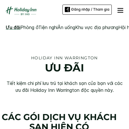
Đăng nhập / Tham gia
Ưu đãi
Phòng ở
Tiện nghi
Ăn uống
Khu vực địa phương
Hội 
HOLIDAY INN
WARRINGTON
ƯU ĐÃI
Tiết kiệm chi phí lưu trú tại khách sạn của bạn với các
ưu đãi
Holiday Inn
Warrington
độc quyền này.
CÁC GÓI DỊCH VỤ KHÁCH
SẠN HIỆN CÓ