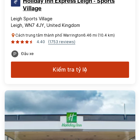
Holiday Inn Express Leigh - Sports
Village
Leigh Sports Village
Leigh, WN7 4JY, United Kingdom
Cách trung tâm thành phố Warrington6.46 mi (10.4 km)
4.40
(1753 reviews)
Đậu xe
Kiểm tra tỷ lệ