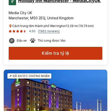
Holiday Inn Manchester - MediaCityUK
Media City UK
Manchester, M50 2EQ, United Kingdom
Cách trung tâm thành phố Warrington12.29 mi (19.79 km)
4.50
(1962 reviews)
Đậu xe
Thú cưng được Vào
Kiểm tra tỷ lệ
ĐÃ ĐƯỢC CHỨNG NHẬN