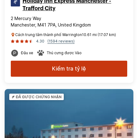
Holiday Inn Express Manchester -
Trafford City
2 Mercury Way
Manchester, M41 7PA, United Kingdom
Cách trung tâm thành phố Warrington10.61 mi (17.07 km)
4.30
(1594 reviews)
Đậu xe
Thú cưng được Vào
Kiểm tra tỷ lệ
ĐÃ ĐƯỢC CHỨNG NHẬN