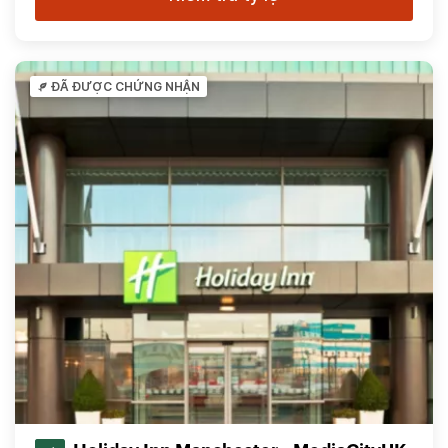
ĐÃ ĐƯỢC CHỨNG NHẬN