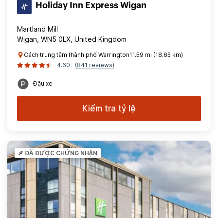
Holiday Inn Express Wigan
Martland Mill
Wigan, WN5 0LX, United Kingdom
Cách trung tâm thành phố Warrington11.59 mi (18.65 km)
4.60
(841 reviews)
Đậu xe
Kiểm tra tỷ lệ
ĐÃ ĐƯỢC CHỨNG NHẬN