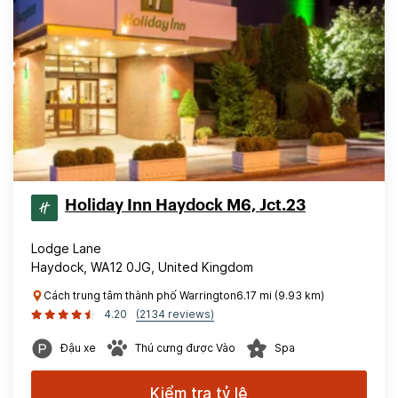
Holiday Inn Haydock M6, Jct.23
Lodge Lane
Haydock, WA12 0JG, United Kingdom
Cách trung tâm thành phố Warrington6.17 mi (9.93 km)
4.20
(2134 reviews)
Đậu xe
Thú cưng được Vào
Spa
Kiểm tra tỷ lệ