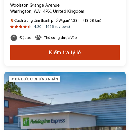
Woolston Grange Avenue
Warrington, WA1 4PX, United Kingdom
Cách trung tâm thành phố Wigan11.23 mi (18.08 km)
4.20
(1656 reviews)
Đậu xe
Thú cưng được Vào
Kiểm tra tỷ lệ
ĐÃ ĐƯỢC CHỨNG NHẬN