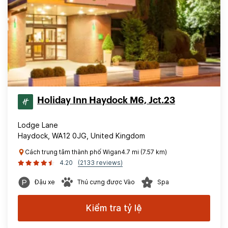
Holiday Inn Haydock M6, Jct.23
Lodge Lane
Haydock, WA12 0JG, United Kingdom
Cách trung tâm thành phố Wigan4.7 mi (7.57 km)
4.20
(2133 reviews)
Đậu xe
Thú cưng được Vào
Spa
Kiểm tra tỷ lệ