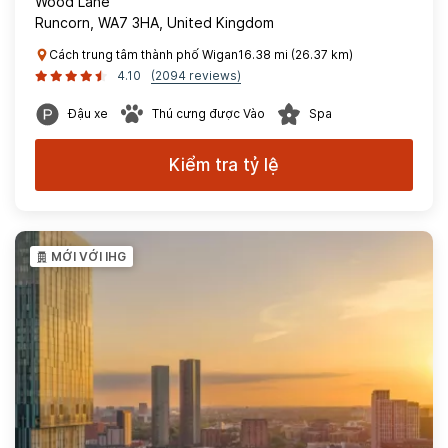
Wood Lane
Runcorn, WA7 3HA, United Kingdom
Cách trung tâm thành phố Wigan16.38 mi (26.37 km)
4.10
(2094 reviews)
Đậu xe
Thú cưng được Vào
Spa
Kiểm tra tỷ lệ
MỚI VỚI IHG