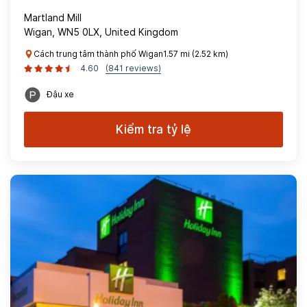
Martland Mill
Wigan, WN5 0LX, United Kingdom
Cách trung tâm thành phố Wigan1.57 mi (2.52 km)
4.60
(841 reviews)
Đậu xe
Kiểm tra tỷ lệ